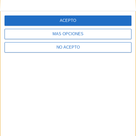
mensajes privados.
Y como regalo de agradecimiento, por registrarte te daremos
gratis una copia de nuestro ebook con 100 consejos para tu
ACEPTO
primer año de universidad
.
MÁS OPCIONES
NO ACEPTO
¿A qué esperas?