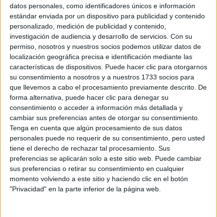
Sobre ti
datos personales, como identificadores únicos e información
estándar enviada por un dispositivo para publicidad y contenido
personalizado, medición de publicidad y contenido,
Soy:
*
investigación de audiencia y desarrollo de servicios.
Con su
Chico
permiso, nosotros y nuestros socios podemos utilizar datos de
Chica
localización geográfica precisa e identificación mediante las
características de dispositivos. Puede hacer clic para otorgarnos
¿En qué año terminas (o terminaste) bachillerato o FP?
*
su consentimiento a nosotros y a nuestros 1733 socios para
que llevemos a cabo el procesamiento previamente descrito. De
forma alternativa, puede hacer clic para denegar su
consentimiento o acceder a información más detallada y
Soy estudiante de:
*
cambiar sus preferencias antes de otorgar su consentimiento.
Tenga en cuenta que algún procesamiento de sus datos
personales puede no requerir de su consentimiento, pero usted
tiene el derecho de rechazar tal procesamiento. Sus
preferencias se aplicarán solo a este sitio web. Puede cambiar
Términos y Condiciones de Uso
sus preferencias o retirar su consentimiento en cualquier
momento volviendo a este sitio y haciendo clic en el botón
Acepto
los
Términos y Condiciones
de uso
*
"Privacidad" en la parte inferior de la página web.