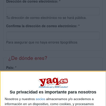
Dirección de correo electrónico:
*
Tu dirección de correo electrónico no se hará pública.
Confirma la dirección de correo electrónico:
*
Para asegurar que no haya errores tipográficos
¿De dónde eres?
País:
*
Provincia:
Su privacidad es importante para nosotros
Nosotros y nuestros
socios
almacenamos y/o accedemos a
información en un dispositivo, como cookies, y procesamos