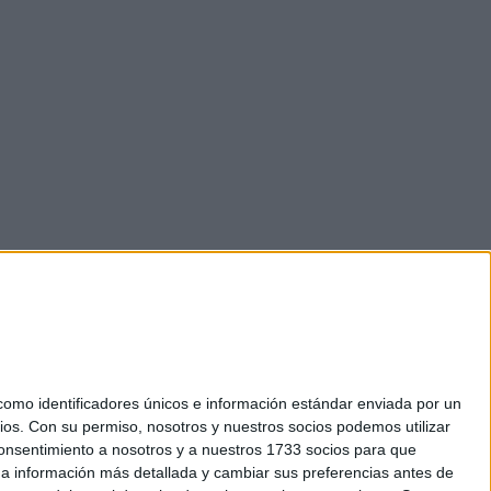
mo identificadores únicos e información estándar enviada por un
ios.
Con su permiso, nosotros y nuestros socios podemos utilizar
 consentimiento a nosotros y a nuestros 1733 socios para que
okies
 a información más detallada y cambiar sus preferencias antes de
el. +34 91 593 2767