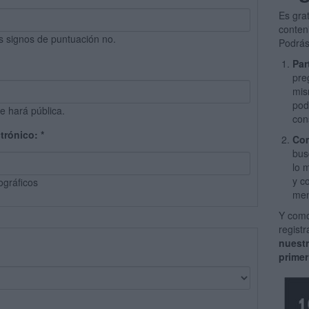
Es gra
conten
s signos de puntuación no.
Podrás
Par
pre
mis
pod
e hará pública.
con
ctrónico:
*
Com
bus
lo 
y c
ográficos
men
Y como
regist
nuest
primer