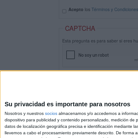
Acepto
los
Términos y Condicione
CAPTCHA
Esta pregunta es para saber si eres h
Su privacidad es importante para nosotros
Nosotros y nuestros
socios
almacenamos y/o accedemos a información
dispositivo para publicidad y contenido personalizado, medición de pu
datos de localización geográfica precisa e identificación mediante l
Avis
llevemos a cabo el procesamiento previamente descrito. De forma al
© 2003-2026
Compá