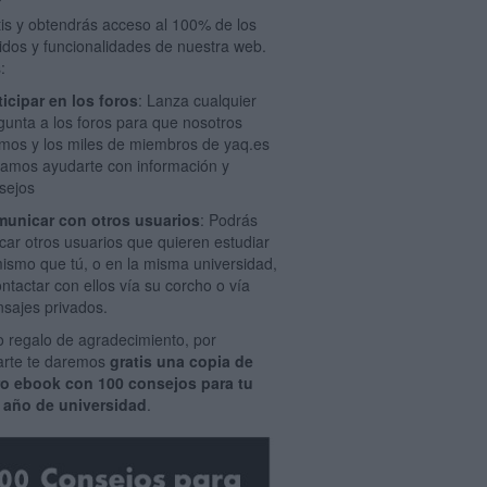
tis y obtendrás acceso al 100% de los
idos y funcionalidades de nuestra web.
:
ticipar en los foros
: Lanza cualquier
gunta a los foros para que nosotros
mos y los miles de miembros de yaq.es
amos ayudarte con información y
sejos
unicar con otros usuarios
: Podrás
car otros usuarios que quieren estudiar
mismo que tú, o en la misma universidad,
ontactar con ellos vía su corcho o vía
sajes privados.
 regalo de agradecimiento, por
rarte te daremos
gratis una copia de
ro ebook con 100 consejos para tu
 año de universidad
.