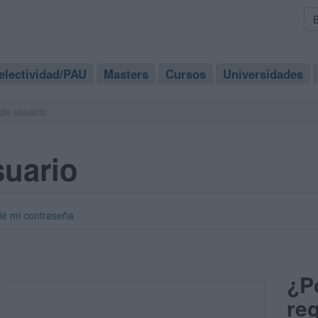
electividad/PAU
Masters
Cursos
Universidades
de usuario
suario
dé mi contraseña
¿P
reg