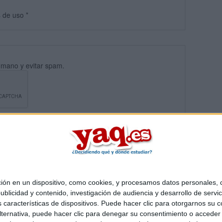
s
de uso
*
umano y evitar spam.
 en un dispositivo, como cookies, y procesamos datos personales, co
blicidad y contenido, investigación de audiencia y desarrollo de servic
Quiénes somos
|
Contactar
|
Anúnciate
as características de dispositivos. Puede hacer clic para otorgarnos su
o legal
|
Politica de privacidad
|
Condiciones generales
|
Política de co
ternativa, puede hacer clic para denegar su consentimiento o acceder
s Mediterráneo S.L.
- Diego de León 47 - 28006 Madrid [ESPAÑA] - T