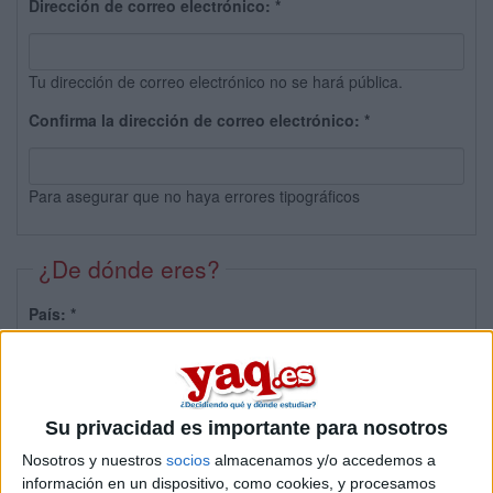
Dirección de correo electrónico:
*
Tu dirección de correo electrónico no se hará pública.
Confirma la dirección de correo electrónico:
*
Para asegurar que no haya errores tipográficos
¿De dónde eres?
País:
*
Provincia:
Su privacidad es importante para nosotros
Nosotros y nuestros
socios
almacenamos y/o accedemos a
información en un dispositivo, como cookies, y procesamos