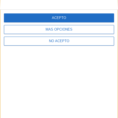
mensajes privados.
Y como regalo de agradecimiento, por registrarte te daremos
gratis una copia de nuestro ebook con 100 consejos para tu
ACEPTO
primer año de universidad
.
MÁS OPCIONES
NO ACEPTO
¿A qué esperas?