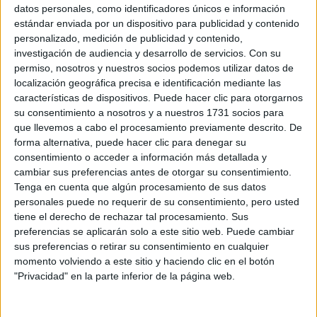
Sobre ti
datos personales, como identificadores únicos e información
estándar enviada por un dispositivo para publicidad y contenido
personalizado, medición de publicidad y contenido,
Soy:
*
investigación de audiencia y desarrollo de servicios.
Con su
Chico
permiso, nosotros y nuestros socios podemos utilizar datos de
Chica
localización geográfica precisa e identificación mediante las
características de dispositivos. Puede hacer clic para otorgarnos
¿En qué año terminas (o terminaste) bachillerato o FP?
*
su consentimiento a nosotros y a nuestros 1731 socios para
que llevemos a cabo el procesamiento previamente descrito. De
forma alternativa, puede hacer clic para denegar su
consentimiento o acceder a información más detallada y
Soy estudiante de:
*
cambiar sus preferencias antes de otorgar su consentimiento.
Tenga en cuenta que algún procesamiento de sus datos
personales puede no requerir de su consentimiento, pero usted
tiene el derecho de rechazar tal procesamiento. Sus
preferencias se aplicarán solo a este sitio web. Puede cambiar
Términos y Condiciones de Uso
sus preferencias o retirar su consentimiento en cualquier
momento volviendo a este sitio y haciendo clic en el botón
Acepto
los
Términos y Condiciones
de uso
*
"Privacidad" en la parte inferior de la página web.