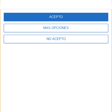
mensajes privados.
Y como regalo de agradecimiento, por registrarte te daremos
gratis una copia de nuestro ebook con 100 consejos para tu
ACEPTO
primer año de universidad
.
MÁS OPCIONES
NO ACEPTO
¿A qué esperas?