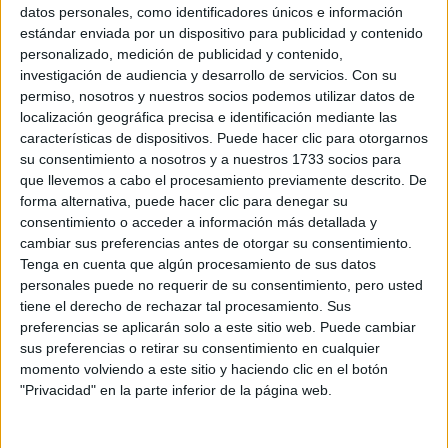
Sobre ti
datos personales, como identificadores únicos e información
estándar enviada por un dispositivo para publicidad y contenido
personalizado, medición de publicidad y contenido,
Soy:
*
investigación de audiencia y desarrollo de servicios.
Con su
Chico
permiso, nosotros y nuestros socios podemos utilizar datos de
Chica
localización geográfica precisa e identificación mediante las
características de dispositivos. Puede hacer clic para otorgarnos
¿En qué año terminas (o terminaste) bachillerato o FP?
*
su consentimiento a nosotros y a nuestros 1733 socios para
que llevemos a cabo el procesamiento previamente descrito. De
forma alternativa, puede hacer clic para denegar su
consentimiento o acceder a información más detallada y
Soy estudiante de:
*
cambiar sus preferencias antes de otorgar su consentimiento.
Tenga en cuenta que algún procesamiento de sus datos
personales puede no requerir de su consentimiento, pero usted
tiene el derecho de rechazar tal procesamiento. Sus
preferencias se aplicarán solo a este sitio web. Puede cambiar
Términos y Condiciones de Uso
sus preferencias o retirar su consentimiento en cualquier
momento volviendo a este sitio y haciendo clic en el botón
Acepto
los
Términos y Condiciones
de uso
*
"Privacidad" en la parte inferior de la página web.