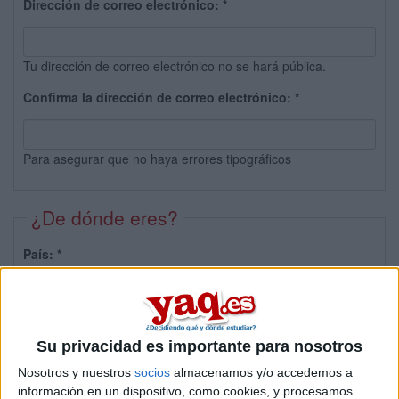
Dirección de correo electrónico:
*
Tu dirección de correo electrónico no se hará pública.
Confirma la dirección de correo electrónico:
*
Para asegurar que no haya errores tipográficos
¿De dónde eres?
País:
*
Provincia:
Su privacidad es importante para nosotros
Nosotros y nuestros
socios
almacenamos y/o accedemos a
información en un dispositivo, como cookies, y procesamos