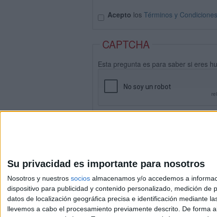
Acepto
los
Términos y Condicione
CAPTCHA
Esta pregunta es para saber si eres h
Su privacidad es importante para nosotros
Nosotros y nuestros
socios
almacenamos y/o accedemos a información
dispositivo para publicidad y contenido personalizado, medición de pu
datos de localización geográfica precisa e identificación mediante l
Avis
llevemos a cabo el procesamiento previamente descrito. De forma al
© 2003-2026
Compá