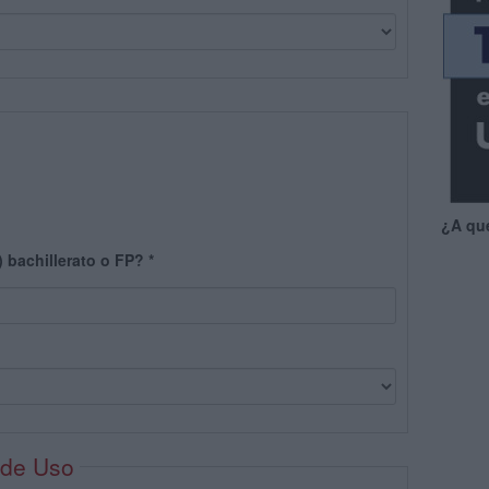
¿A qu
) bachillerato o FP?
*
 de Uso