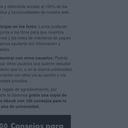
tis y obtendrás acceso al 100% de los
idos y funcionalidades de nuestra web.
:
ticipar en los foros
: Lanza cualquier
gunta a los foros para que nosotros
mos y los miles de miembros de yaq.es
amos ayudarte con información y
sejos
unicar con otros usuarios
: Podrás
car otros usuarios que quieren estudiar
mismo que tú, o en la misma universidad,
ontactar con ellos vía su corcho o vía
sajes privados.
 regalo de agradecimiento, por
rarte te daremos
gratis una copia de
ro ebook con 100 consejos para tu
 año de universidad
.