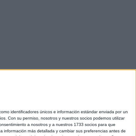
mo identificadores únicos e información estándar enviada por un
ios.
Con su permiso, nosotros y nuestros socios podemos utilizar
 consentimiento a nosotros y a nuestros 1733 socios para que
okies
 a información más detallada y cambiar sus preferencias antes de
el. +34 91 593 2767