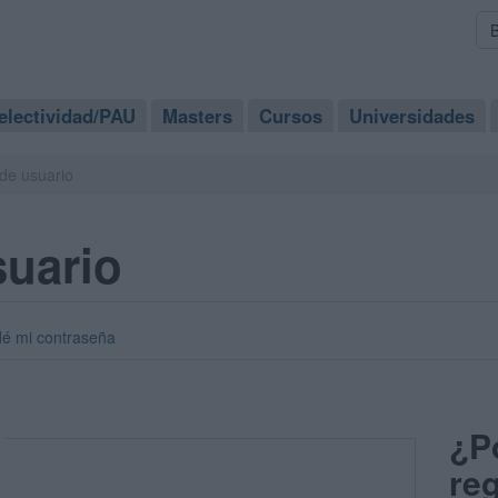
electividad/PAU
Masters
Cursos
Universidades
de usuario
suario
dé mi contraseña
¿P
reg