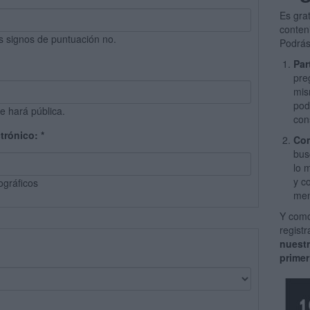
Es gra
conten
s signos de puntuación no.
Podrás
Par
pre
mis
pod
e hará pública.
con
ctrónico:
*
Com
bus
lo 
y c
ográficos
men
Y como
regist
nuest
primer