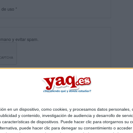
s
de uso
*
umano y evitar spam.
 en un dispositivo, como cookies, y procesamos datos personales, co
blicidad y contenido, investigación de audiencia y desarrollo de servic
Quiénes somos
|
Contactar
|
Anúnciate
as características de dispositivos. Puede hacer clic para otorgarnos su
o legal
|
Politica de privacidad
|
Condiciones generales
|
Política de co
ternativa, puede hacer clic para denegar su consentimiento o acceder
s Mediterráneo S.L.
- Diego de León 47 - 28006 Madrid [ESPAÑA] - T