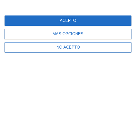
mensajes privados.
Y como regalo de agradecimiento, por registrarte te daremos
gratis una copia de nuestro ebook con 100 consejos para tu
ACEPTO
primer año de universidad
.
MÁS OPCIONES
NO ACEPTO
¿A qué esperas?