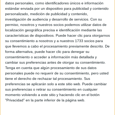
Sobre ti
datos personales, como identificadores únicos e información
estándar enviada por un dispositivo para publicidad y contenido
personalizado, medición de publicidad y contenido,
Soy:
*
investigación de audiencia y desarrollo de servicios.
Con su
Chico
permiso, nosotros y nuestros socios podemos utilizar datos de
Chica
localización geográfica precisa e identificación mediante las
características de dispositivos. Puede hacer clic para otorgarnos
¿En qué año terminas (o terminaste) bachillerato o FP?
*
su consentimiento a nosotros y a nuestros 1733 socios para
que llevemos a cabo el procesamiento previamente descrito. De
forma alternativa, puede hacer clic para denegar su
consentimiento o acceder a información más detallada y
Soy estudiante de:
*
cambiar sus preferencias antes de otorgar su consentimiento.
Tenga en cuenta que algún procesamiento de sus datos
personales puede no requerir de su consentimiento, pero usted
tiene el derecho de rechazar tal procesamiento. Sus
preferencias se aplicarán solo a este sitio web. Puede cambiar
Términos y Condiciones de Uso
sus preferencias o retirar su consentimiento en cualquier
momento volviendo a este sitio y haciendo clic en el botón
Acepto
los
Términos y Condiciones
de uso
*
"Privacidad" en la parte inferior de la página web.