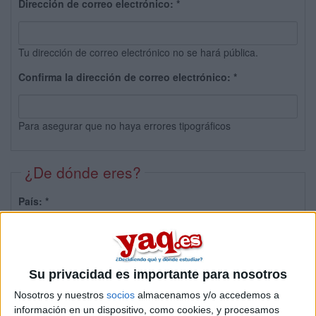
Dirección de correo electrónico:
*
Tu dirección de correo electrónico no se hará pública.
Confirma la dirección de correo electrónico:
*
Para asegurar que no haya errores tipográficos
¿De dónde eres?
País:
*
Provincia:
Su privacidad es importante para nosotros
Nosotros y nuestros
socios
almacenamos y/o accedemos a
información en un dispositivo, como cookies, y procesamos