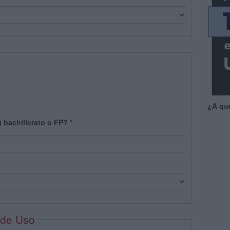
¿A qu
) bachillerato o FP?
*
 de Uso