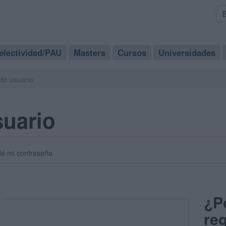
electividad/PAU
Masters
Cursos
Universidades
de usuario
suario
dé mi contraseña
¿P
reg