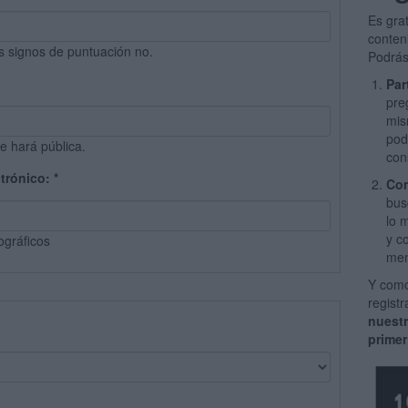
Es gra
conten
s signos de puntuación no.
Podrás
Par
pre
mis
pod
e hará pública.
con
ctrónico:
*
Com
bus
lo 
y c
ográficos
men
Y como
regist
nuest
primer