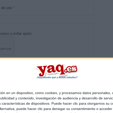
s
de uso
*
umano y evitar spam.
 en un dispositivo, como cookies, y procesamos datos personales, co
blicidad y contenido, investigación de audiencia y desarrollo de servic
Quiénes somos
|
Contactar
|
Anúnciate
as características de dispositivos. Puede hacer clic para otorgarnos su
o legal
|
Politica de privacidad
|
Condiciones generales
|
Política de co
ternativa, puede hacer clic para denegar su consentimiento o acceder
s Mediterráneo S.L.
- Diego de León 47 - 28006 Madrid [ESPAÑA] - T