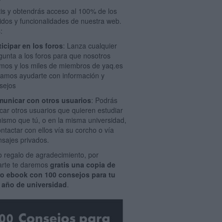
tis y obtendrás acceso al 100% de los
idos y funcionalidades de nuestra web.
:
ticipar en los foros
: Lanza cualquier
gunta a los foros para que nosotros
mos y los miles de miembros de yaq.es
amos ayudarte con información y
sejos
unicar con otros usuarios
: Podrás
car otros usuarios que quieren estudiar
mismo que tú, o en la misma universidad,
ontactar con ellos vía su corcho o vía
sajes privados.
 regalo de agradecimiento, por
rarte te daremos
gratis una copia de
ro ebook con 100 consejos para tu
 año de universidad
.