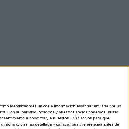
mo identificadores únicos e información estándar enviada por un
ios.
Con su permiso, nosotros y nuestros socios podemos utilizar
 consentimiento a nosotros y a nuestros 1733 socios para que
okies
 a información más detallada y cambiar sus preferencias antes de
el. +34 91 593 2767