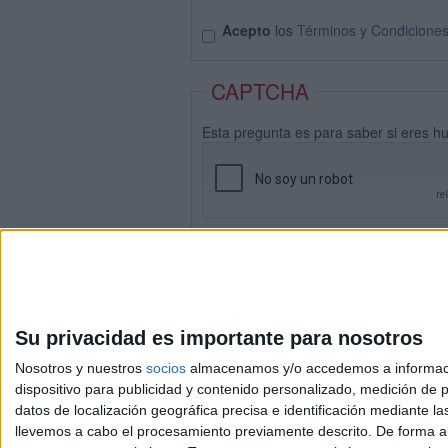
Acepto
los
Términos y Condicione
CAPTCHA
Esta pregunta es para saber si eres h
Su privacidad es importante para nosotros
Nosotros y nuestros
socios
almacenamos y/o accedemos a información
dispositivo para publicidad y contenido personalizado, medición de pu
datos de localización geográfica precisa e identificación mediante l
Avis
llevemos a cabo el procesamiento previamente descrito. De forma al
© 2003-2026
Compá