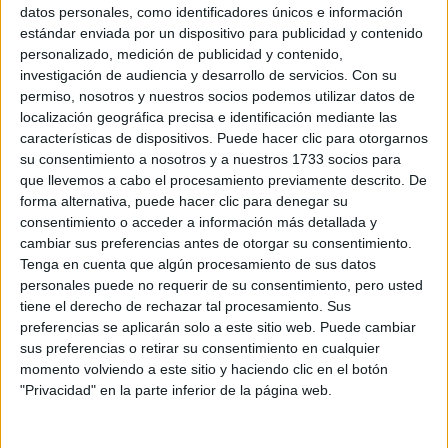
Sobre ti
datos personales, como identificadores únicos e información
estándar enviada por un dispositivo para publicidad y contenido
personalizado, medición de publicidad y contenido,
Soy:
*
investigación de audiencia y desarrollo de servicios.
Con su
Chico
permiso, nosotros y nuestros socios podemos utilizar datos de
Chica
localización geográfica precisa e identificación mediante las
características de dispositivos. Puede hacer clic para otorgarnos
¿En qué año terminas (o terminaste) bachillerato o FP?
*
su consentimiento a nosotros y a nuestros 1733 socios para
que llevemos a cabo el procesamiento previamente descrito. De
forma alternativa, puede hacer clic para denegar su
consentimiento o acceder a información más detallada y
Soy estudiante de:
*
cambiar sus preferencias antes de otorgar su consentimiento.
Tenga en cuenta que algún procesamiento de sus datos
personales puede no requerir de su consentimiento, pero usted
tiene el derecho de rechazar tal procesamiento. Sus
preferencias se aplicarán solo a este sitio web. Puede cambiar
Términos y Condiciones de Uso
sus preferencias o retirar su consentimiento en cualquier
momento volviendo a este sitio y haciendo clic en el botón
Acepto
los
Términos y Condiciones
de uso
*
"Privacidad" en la parte inferior de la página web.