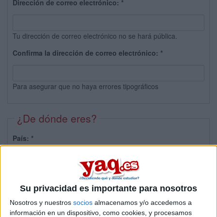
Dirección de correo electrónico:
*
Tu dirección de correo electrónico no se hará pública.
Confirma la dirección de correo electrónico:
*
Para asegurar que no haya errores tipográficos
¿De dónde eres?
País:
*
Provincia:
Su privacidad es importante para nosotros
Nosotros y nuestros
socios
almacenamos y/o accedemos a
información en un dispositivo, como cookies, y procesamos