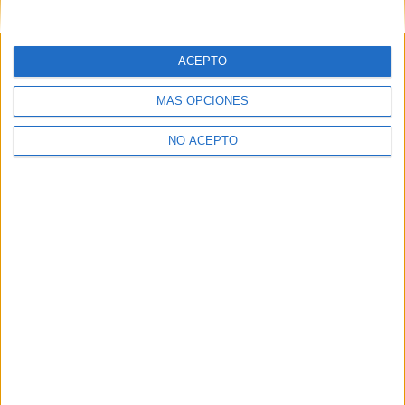
mensajes privados.
Y como regalo de agradecimiento, por registrarte te daremos
gratis una copia de nuestro ebook con 100 consejos para tu
ACEPTO
primer año de universidad
.
MÁS OPCIONES
NO ACEPTO
¿A qué esperas?