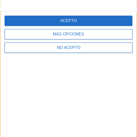
mensajes privados.
Y como regalo de agradecimiento, por registrarte te daremos
gratis una copia de nuestro ebook con 100 consejos para tu
ACEPTO
primer año de universidad
.
MÁS OPCIONES
NO ACEPTO
¿A qué esperas?