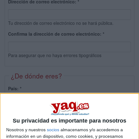
Dirección de correo electrónico:
*
Tu dirección de correo electrónico no se hará pública.
Confirma la dirección de correo electrónico:
*
Para asegurar que no haya errores tipográficos
¿De dónde eres?
País:
*
Provincia:
Su privacidad es importante para nosotros
Nosotros y nuestros
socios
almacenamos y/o accedemos a
información en un dispositivo, como cookies, y procesamos