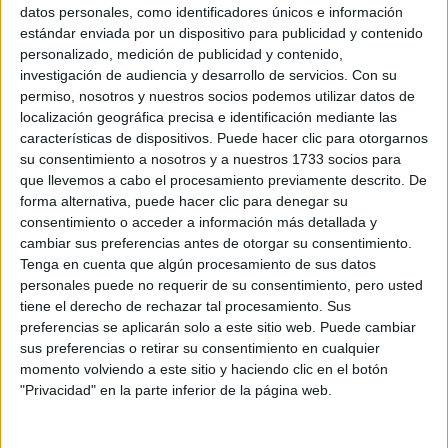
Sobre ti
datos personales, como identificadores únicos e información
estándar enviada por un dispositivo para publicidad y contenido
personalizado, medición de publicidad y contenido,
Soy:
*
investigación de audiencia y desarrollo de servicios.
Con su
Chico
permiso, nosotros y nuestros socios podemos utilizar datos de
Chica
localización geográfica precisa e identificación mediante las
características de dispositivos. Puede hacer clic para otorgarnos
¿En qué año terminas (o terminaste) bachillerato o FP?
*
su consentimiento a nosotros y a nuestros 1733 socios para
que llevemos a cabo el procesamiento previamente descrito. De
forma alternativa, puede hacer clic para denegar su
consentimiento o acceder a información más detallada y
Soy estudiante de:
*
cambiar sus preferencias antes de otorgar su consentimiento.
Tenga en cuenta que algún procesamiento de sus datos
personales puede no requerir de su consentimiento, pero usted
tiene el derecho de rechazar tal procesamiento. Sus
preferencias se aplicarán solo a este sitio web. Puede cambiar
Términos y Condiciones de Uso
sus preferencias o retirar su consentimiento en cualquier
momento volviendo a este sitio y haciendo clic en el botón
Acepto
los
Términos y Condiciones
de uso
*
"Privacidad" en la parte inferior de la página web.