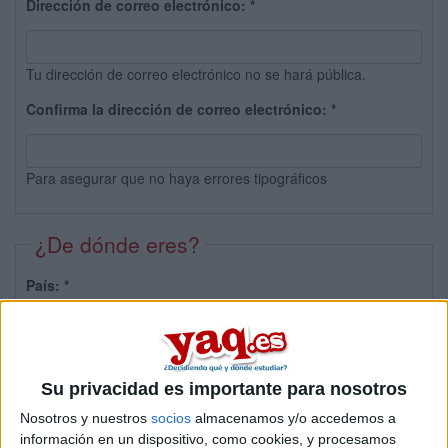
Dirección de correo electrónico:
*
Tu dirección de correo electrónico no se hará pública.
Confirma la dirección de correo electrónico:
*
Para asegurar que no haya errores tipográficos
¿De dónde eres?
País:
*
Provincia:
Su privacidad es importante para nosotros
Nosotros y nuestros
socios
almacenamos y/o accedemos a
información en un dispositivo, como cookies, y procesamos