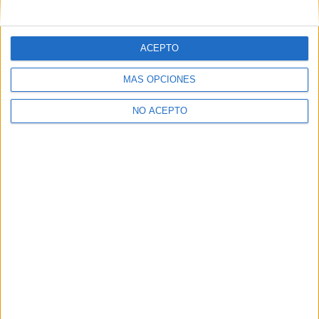
mensajes privados.
Y como regalo de agradecimiento, por registrarte te daremos
gratis una copia de nuestro ebook con 100 consejos para tu
ACEPTO
primer año de universidad
.
MÁS OPCIONES
NO ACEPTO
¿A qué esperas?