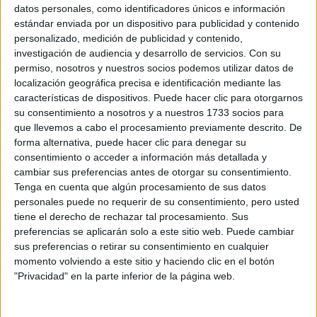
Sobre ti
datos personales, como identificadores únicos e información
estándar enviada por un dispositivo para publicidad y contenido
personalizado, medición de publicidad y contenido,
Soy:
*
investigación de audiencia y desarrollo de servicios.
Con su
Chico
permiso, nosotros y nuestros socios podemos utilizar datos de
Chica
localización geográfica precisa e identificación mediante las
características de dispositivos. Puede hacer clic para otorgarnos
¿En qué año terminas (o terminaste) bachillerato o FP?
*
su consentimiento a nosotros y a nuestros 1733 socios para
que llevemos a cabo el procesamiento previamente descrito. De
forma alternativa, puede hacer clic para denegar su
consentimiento o acceder a información más detallada y
Soy estudiante de:
*
cambiar sus preferencias antes de otorgar su consentimiento.
Tenga en cuenta que algún procesamiento de sus datos
personales puede no requerir de su consentimiento, pero usted
tiene el derecho de rechazar tal procesamiento. Sus
preferencias se aplicarán solo a este sitio web. Puede cambiar
Términos y Condiciones de Uso
sus preferencias o retirar su consentimiento en cualquier
momento volviendo a este sitio y haciendo clic en el botón
Acepto
los
Términos y Condiciones
de uso
*
"Privacidad" en la parte inferior de la página web.