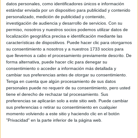
Sobre ti
datos personales, como identificadores únicos e información
estándar enviada por un dispositivo para publicidad y contenido
personalizado, medición de publicidad y contenido,
Soy:
*
investigación de audiencia y desarrollo de servicios.
Con su
Chico
permiso, nosotros y nuestros socios podemos utilizar datos de
Chica
localización geográfica precisa e identificación mediante las
características de dispositivos. Puede hacer clic para otorgarnos
¿En qué año terminas (o terminaste) bachillerato o FP?
*
su consentimiento a nosotros y a nuestros 1733 socios para
que llevemos a cabo el procesamiento previamente descrito. De
forma alternativa, puede hacer clic para denegar su
consentimiento o acceder a información más detallada y
Soy estudiante de:
*
cambiar sus preferencias antes de otorgar su consentimiento.
Tenga en cuenta que algún procesamiento de sus datos
personales puede no requerir de su consentimiento, pero usted
tiene el derecho de rechazar tal procesamiento. Sus
preferencias se aplicarán solo a este sitio web. Puede cambiar
Términos y Condiciones de Uso
sus preferencias o retirar su consentimiento en cualquier
momento volviendo a este sitio y haciendo clic en el botón
Acepto
los
Términos y Condiciones
de uso
*
"Privacidad" en la parte inferior de la página web.