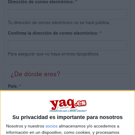
Dirección de correo electrónico:
*
Tu dirección de correo electrónico no se hará pública.
Confirma la dirección de correo electrónico:
*
Para asegurar que no haya errores tipográficos
¿De dónde eres?
País:
*
Provincia:
Su privacidad es importante para nosotros
Nosotros y nuestros
socios
almacenamos y/o accedemos a
información en un dispositivo, como cookies, y procesamos