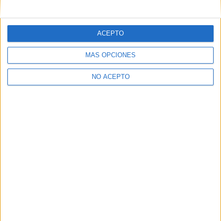
mensajes privados.
Y como regalo de agradecimiento, por registrarte te daremos
gratis una copia de nuestro ebook con 100 consejos para tu
ACEPTO
primer año de universidad
.
MÁS OPCIONES
NO ACEPTO
¿A qué esperas?