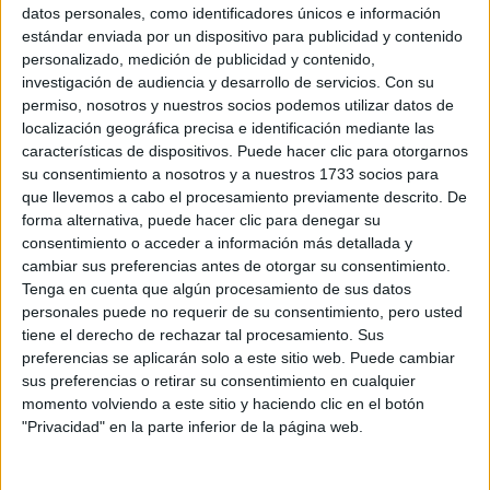
Sobre ti
datos personales, como identificadores únicos e información
estándar enviada por un dispositivo para publicidad y contenido
personalizado, medición de publicidad y contenido,
Soy:
*
investigación de audiencia y desarrollo de servicios.
Con su
Chico
permiso, nosotros y nuestros socios podemos utilizar datos de
Chica
localización geográfica precisa e identificación mediante las
características de dispositivos. Puede hacer clic para otorgarnos
¿En qué año terminas (o terminaste) bachillerato o FP?
*
su consentimiento a nosotros y a nuestros 1733 socios para
que llevemos a cabo el procesamiento previamente descrito. De
forma alternativa, puede hacer clic para denegar su
consentimiento o acceder a información más detallada y
Soy estudiante de:
*
cambiar sus preferencias antes de otorgar su consentimiento.
Tenga en cuenta que algún procesamiento de sus datos
personales puede no requerir de su consentimiento, pero usted
tiene el derecho de rechazar tal procesamiento. Sus
preferencias se aplicarán solo a este sitio web. Puede cambiar
Términos y Condiciones de Uso
sus preferencias o retirar su consentimiento en cualquier
momento volviendo a este sitio y haciendo clic en el botón
Acepto
los
Términos y Condiciones
de uso
*
"Privacidad" en la parte inferior de la página web.