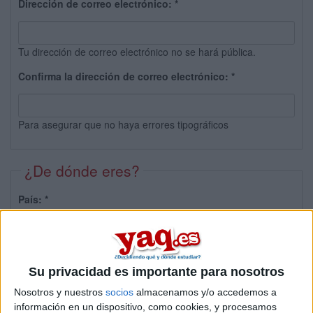
Dirección de correo electrónico:
*
Tu dirección de correo electrónico no se hará pública.
Confirma la dirección de correo electrónico:
*
Para asegurar que no haya errores tipográficos
¿De dónde eres?
País:
*
Provincia:
Su privacidad es importante para nosotros
Nosotros y nuestros
socios
almacenamos y/o accedemos a
información en un dispositivo, como cookies, y procesamos