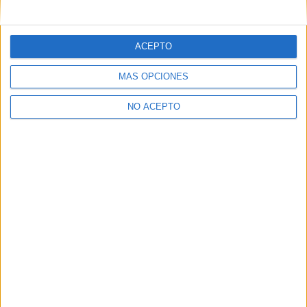
mensajes privados.
Y como regalo de agradecimiento, por registrarte te daremos
gratis una copia de nuestro ebook con 100 consejos para tu
ACEPTO
primer año de universidad
.
MÁS OPCIONES
NO ACEPTO
¿A qué esperas?