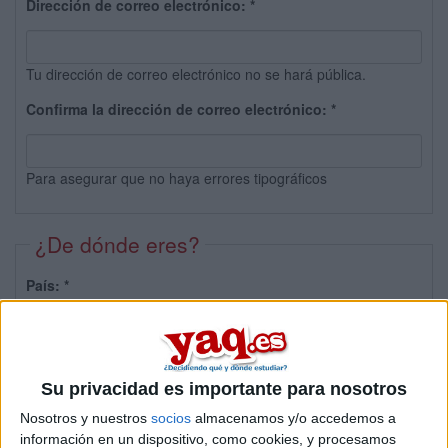
Dirección de correo electrónico:
*
Tu dirección de correo electrónico no se hará pública.
Confirma la dirección de correo electrónico:
*
Para asegurar que no haya errores tipográficos
¿De dónde eres?
País:
*
Provincia:
Su privacidad es importante para nosotros
Nosotros y nuestros
socios
almacenamos y/o accedemos a
información en un dispositivo, como cookies, y procesamos