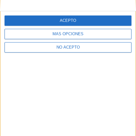
mensajes privados.
Y como regalo de agradecimiento, por registrarte te daremos
gratis una copia de nuestro ebook con 100 consejos para tu
ACEPTO
primer año de universidad
.
MÁS OPCIONES
NO ACEPTO
¿A qué esperas?