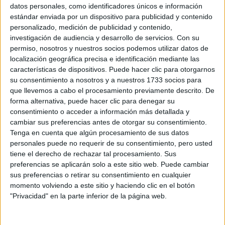
Sobre ti
datos personales, como identificadores únicos e información
estándar enviada por un dispositivo para publicidad y contenido
personalizado, medición de publicidad y contenido,
Soy:
*
investigación de audiencia y desarrollo de servicios.
Con su
Chico
permiso, nosotros y nuestros socios podemos utilizar datos de
Chica
localización geográfica precisa e identificación mediante las
características de dispositivos. Puede hacer clic para otorgarnos
¿En qué año terminas (o terminaste) bachillerato o FP?
*
su consentimiento a nosotros y a nuestros 1733 socios para
que llevemos a cabo el procesamiento previamente descrito. De
forma alternativa, puede hacer clic para denegar su
consentimiento o acceder a información más detallada y
Soy estudiante de:
*
cambiar sus preferencias antes de otorgar su consentimiento.
Tenga en cuenta que algún procesamiento de sus datos
personales puede no requerir de su consentimiento, pero usted
tiene el derecho de rechazar tal procesamiento. Sus
preferencias se aplicarán solo a este sitio web. Puede cambiar
Términos y Condiciones de Uso
sus preferencias o retirar su consentimiento en cualquier
momento volviendo a este sitio y haciendo clic en el botón
Acepto
los
Términos y Condiciones
de uso
*
"Privacidad" en la parte inferior de la página web.