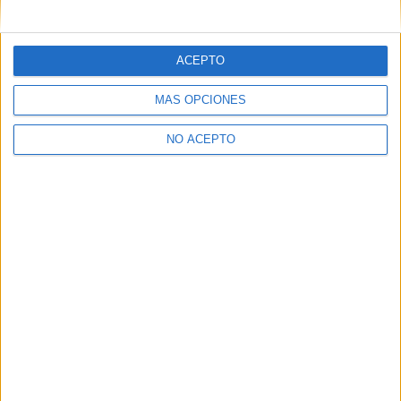
mensajes privados.
Y como regalo de agradecimiento, por registrarte te daremos
gratis una copia de nuestro ebook con 100 consejos para tu
ACEPTO
primer año de universidad
.
MÁS OPCIONES
NO ACEPTO
¿A qué esperas?