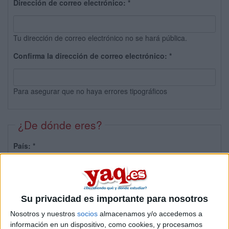
Dirección de correo electrónico:
*
Tu dirección de correo electrónico no se hará pública.
Confirma la dirección de correo electrónico:
*
Para asegurar que no haya errores tipográficos
¿De dónde eres?
País:
*
Provincia:
Su privacidad es importante para nosotros
Nosotros y nuestros
socios
almacenamos y/o accedemos a
información en un dispositivo, como cookies, y procesamos