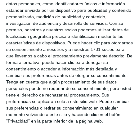
Sobre ti
datos personales, como identificadores únicos e información
estándar enviada por un dispositivo para publicidad y contenido
personalizado, medición de publicidad y contenido,
Soy:
*
investigación de audiencia y desarrollo de servicios.
Con su
Chico
permiso, nosotros y nuestros socios podemos utilizar datos de
Chica
localización geográfica precisa e identificación mediante las
características de dispositivos. Puede hacer clic para otorgarnos
¿En qué año terminas (o terminaste) bachillerato o FP?
*
su consentimiento a nosotros y a nuestros 1731 socios para
que llevemos a cabo el procesamiento previamente descrito. De
forma alternativa, puede hacer clic para denegar su
consentimiento o acceder a información más detallada y
Soy estudiante de:
*
cambiar sus preferencias antes de otorgar su consentimiento.
Tenga en cuenta que algún procesamiento de sus datos
personales puede no requerir de su consentimiento, pero usted
tiene el derecho de rechazar tal procesamiento. Sus
preferencias se aplicarán solo a este sitio web. Puede cambiar
Términos y Condiciones de Uso
sus preferencias o retirar su consentimiento en cualquier
momento volviendo a este sitio y haciendo clic en el botón
Acepto
los
Términos y Condiciones
de uso
*
"Privacidad" en la parte inferior de la página web.