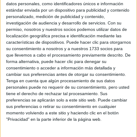
Sobre ti
datos personales, como identificadores únicos e información
estándar enviada por un dispositivo para publicidad y contenido
personalizado, medición de publicidad y contenido,
Soy:
*
investigación de audiencia y desarrollo de servicios.
Con su
Chico
permiso, nosotros y nuestros socios podemos utilizar datos de
Chica
localización geográfica precisa e identificación mediante las
características de dispositivos. Puede hacer clic para otorgarnos
¿En qué año terminas (o terminaste) bachillerato o FP?
*
su consentimiento a nosotros y a nuestros 1733 socios para
que llevemos a cabo el procesamiento previamente descrito. De
forma alternativa, puede hacer clic para denegar su
consentimiento o acceder a información más detallada y
Soy estudiante de:
*
cambiar sus preferencias antes de otorgar su consentimiento.
Tenga en cuenta que algún procesamiento de sus datos
personales puede no requerir de su consentimiento, pero usted
tiene el derecho de rechazar tal procesamiento. Sus
preferencias se aplicarán solo a este sitio web. Puede cambiar
Términos y Condiciones de Uso
sus preferencias o retirar su consentimiento en cualquier
momento volviendo a este sitio y haciendo clic en el botón
Acepto
los
Términos y Condiciones
de uso
*
"Privacidad" en la parte inferior de la página web.