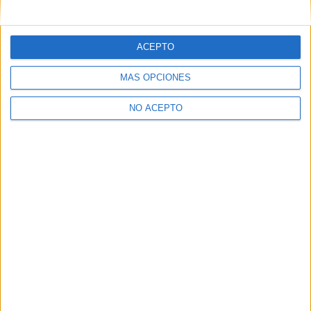
mensajes privados.
Y como regalo de agradecimiento, por registrarte te daremos
gratis una copia de nuestro ebook con 100 consejos para tu
ACEPTO
primer año de universidad
.
MÁS OPCIONES
NO ACEPTO
¿A qué esperas?