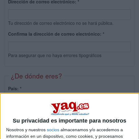
Dirección de correo electrónico:
*
Tu dirección de correo electrónico no se hará pública.
Confirma la dirección de correo electrónico:
*
Para asegurar que no haya errores tipográficos
¿De dónde eres?
País:
*
Provincia:
Su privacidad es importante para nosotros
Nosotros y nuestros
socios
almacenamos y/o accedemos a
información en un dispositivo, como cookies, y procesamos