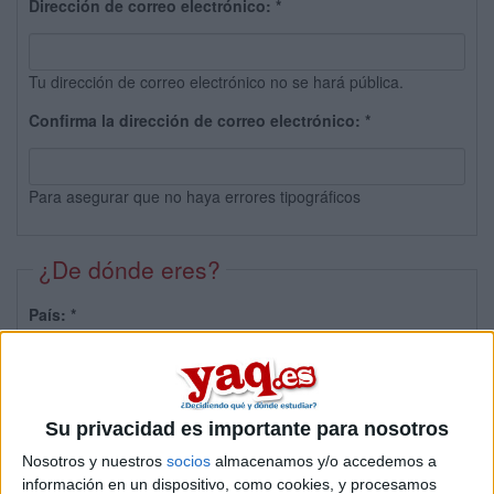
Dirección de correo electrónico:
*
Tu dirección de correo electrónico no se hará pública.
Confirma la dirección de correo electrónico:
*
Para asegurar que no haya errores tipográficos
¿De dónde eres?
País:
*
Provincia:
Su privacidad es importante para nosotros
Nosotros y nuestros
socios
almacenamos y/o accedemos a
información en un dispositivo, como cookies, y procesamos