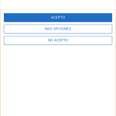
mensajes privados.
Y como regalo de agradecimiento, por registrarte te daremos
gratis una copia de nuestro ebook con 100 consejos para tu
ACEPTO
primer año de universidad
.
MÁS OPCIONES
NO ACEPTO
¿A qué esperas?