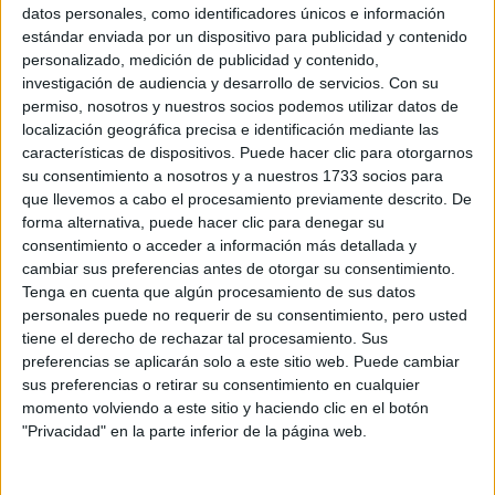
Sobre ti
datos personales, como identificadores únicos e información
estándar enviada por un dispositivo para publicidad y contenido
personalizado, medición de publicidad y contenido,
Soy:
*
investigación de audiencia y desarrollo de servicios.
Con su
Chico
permiso, nosotros y nuestros socios podemos utilizar datos de
Chica
localización geográfica precisa e identificación mediante las
características de dispositivos. Puede hacer clic para otorgarnos
¿En qué año terminas (o terminaste) bachillerato o FP?
*
su consentimiento a nosotros y a nuestros 1733 socios para
que llevemos a cabo el procesamiento previamente descrito. De
forma alternativa, puede hacer clic para denegar su
consentimiento o acceder a información más detallada y
Soy estudiante de:
*
cambiar sus preferencias antes de otorgar su consentimiento.
Tenga en cuenta que algún procesamiento de sus datos
personales puede no requerir de su consentimiento, pero usted
tiene el derecho de rechazar tal procesamiento. Sus
preferencias se aplicarán solo a este sitio web. Puede cambiar
Términos y Condiciones de Uso
sus preferencias o retirar su consentimiento en cualquier
momento volviendo a este sitio y haciendo clic en el botón
Acepto
los
Términos y Condiciones
de uso
*
"Privacidad" en la parte inferior de la página web.