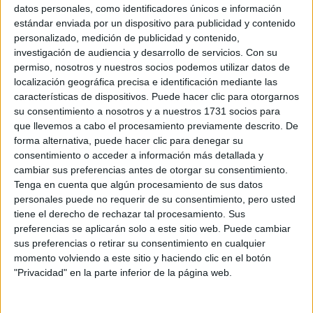
Sobre ti
datos personales, como identificadores únicos e información
estándar enviada por un dispositivo para publicidad y contenido
personalizado, medición de publicidad y contenido,
Soy:
*
investigación de audiencia y desarrollo de servicios.
Con su
Chico
permiso, nosotros y nuestros socios podemos utilizar datos de
Chica
localización geográfica precisa e identificación mediante las
características de dispositivos. Puede hacer clic para otorgarnos
¿En qué año terminas (o terminaste) bachillerato o FP?
*
su consentimiento a nosotros y a nuestros 1731 socios para
que llevemos a cabo el procesamiento previamente descrito. De
forma alternativa, puede hacer clic para denegar su
consentimiento o acceder a información más detallada y
Soy estudiante de:
*
cambiar sus preferencias antes de otorgar su consentimiento.
Tenga en cuenta que algún procesamiento de sus datos
personales puede no requerir de su consentimiento, pero usted
tiene el derecho de rechazar tal procesamiento. Sus
preferencias se aplicarán solo a este sitio web. Puede cambiar
Términos y Condiciones de Uso
sus preferencias o retirar su consentimiento en cualquier
momento volviendo a este sitio y haciendo clic en el botón
Acepto
los
Términos y Condiciones
de uso
*
"Privacidad" en la parte inferior de la página web.