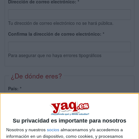
Dirección de correo electrónico:
*
Tu dirección de correo electrónico no se hará pública.
Confirma la dirección de correo electrónico:
*
Para asegurar que no haya errores tipográficos
¿De dónde eres?
País:
*
Provincia:
Su privacidad es importante para nosotros
Nosotros y nuestros
socios
almacenamos y/o accedemos a
información en un dispositivo, como cookies, y procesamos