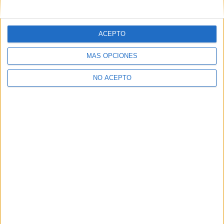
mensajes privados.
Y como regalo de agradecimiento, por registrarte te daremos
gratis una copia de nuestro ebook con 100 consejos para tu
ACEPTO
primer año de universidad
.
MÁS OPCIONES
NO ACEPTO
¿A qué esperas?