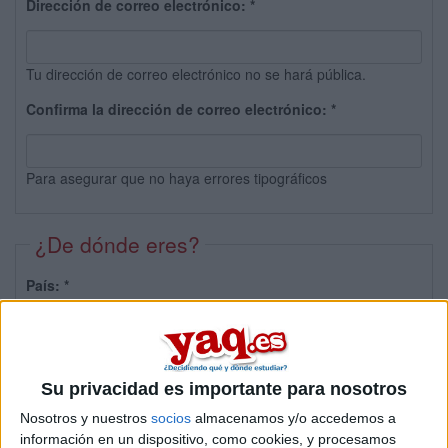
Dirección de correo electrónico:
*
Tu dirección de correo electrónico no se hará pública.
Confirma la dirección de correo electrónico:
*
Para asegurar que no haya errores tipográficos
¿De dónde eres?
País:
*
Provincia:
Su privacidad es importante para nosotros
Nosotros y nuestros
socios
almacenamos y/o accedemos a
información en un dispositivo, como cookies, y procesamos