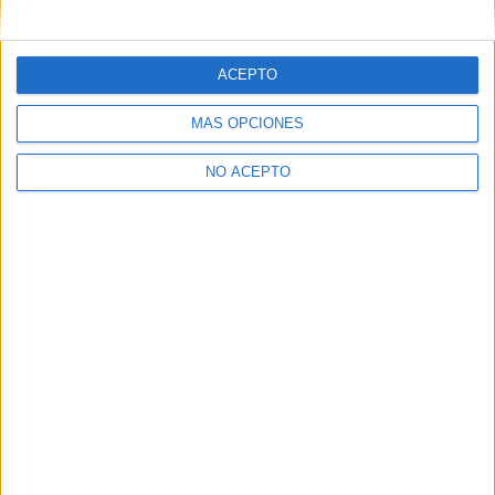
mensajes privados.
Y como regalo de agradecimiento, por registrarte te daremos
gratis una copia de nuestro ebook con 100 consejos para tu
ACEPTO
primer año de universidad
.
MÁS OPCIONES
NO ACEPTO
¿A qué esperas?