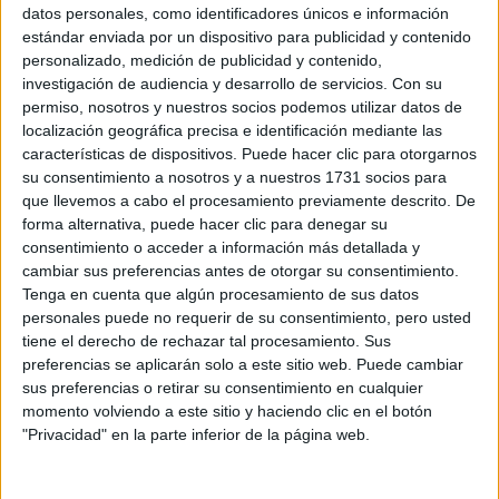
Sobre ti
datos personales, como identificadores únicos e información
estándar enviada por un dispositivo para publicidad y contenido
personalizado, medición de publicidad y contenido,
Soy:
*
investigación de audiencia y desarrollo de servicios.
Con su
Chico
permiso, nosotros y nuestros socios podemos utilizar datos de
Chica
localización geográfica precisa e identificación mediante las
características de dispositivos. Puede hacer clic para otorgarnos
¿En qué año terminas (o terminaste) bachillerato o FP?
*
su consentimiento a nosotros y a nuestros 1731 socios para
que llevemos a cabo el procesamiento previamente descrito. De
forma alternativa, puede hacer clic para denegar su
consentimiento o acceder a información más detallada y
Soy estudiante de:
*
cambiar sus preferencias antes de otorgar su consentimiento.
Tenga en cuenta que algún procesamiento de sus datos
personales puede no requerir de su consentimiento, pero usted
tiene el derecho de rechazar tal procesamiento. Sus
preferencias se aplicarán solo a este sitio web. Puede cambiar
Términos y Condiciones de Uso
sus preferencias o retirar su consentimiento en cualquier
momento volviendo a este sitio y haciendo clic en el botón
Acepto
los
Términos y Condiciones
de uso
*
"Privacidad" en la parte inferior de la página web.