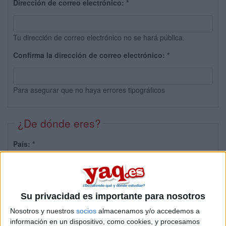
Dirección de correo electrónico:
*
Tu dirección de correo electrónico no se hará pública.
Confirma la dirección de correo electrónico:
*
Para asegurar que no haya errores tipográficos
¿De dónde eres?
País:
*
Provincia:
Su privacidad es importante para nosotros
Nosotros y nuestros
socios
almacenamos y/o accedemos a
información en un dispositivo, como cookies, y procesamos