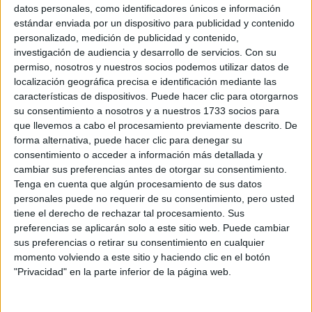
Sobre ti
datos personales, como identificadores únicos e información
estándar enviada por un dispositivo para publicidad y contenido
personalizado, medición de publicidad y contenido,
Soy:
*
investigación de audiencia y desarrollo de servicios.
Con su
Chico
permiso, nosotros y nuestros socios podemos utilizar datos de
Chica
localización geográfica precisa e identificación mediante las
características de dispositivos. Puede hacer clic para otorgarnos
¿En qué año terminas (o terminaste) bachillerato o FP?
*
su consentimiento a nosotros y a nuestros 1733 socios para
que llevemos a cabo el procesamiento previamente descrito. De
forma alternativa, puede hacer clic para denegar su
consentimiento o acceder a información más detallada y
Soy estudiante de:
*
cambiar sus preferencias antes de otorgar su consentimiento.
Tenga en cuenta que algún procesamiento de sus datos
personales puede no requerir de su consentimiento, pero usted
tiene el derecho de rechazar tal procesamiento. Sus
preferencias se aplicarán solo a este sitio web. Puede cambiar
Términos y Condiciones de Uso
sus preferencias o retirar su consentimiento en cualquier
momento volviendo a este sitio y haciendo clic en el botón
Acepto
los
Términos y Condiciones
de uso
*
"Privacidad" en la parte inferior de la página web.