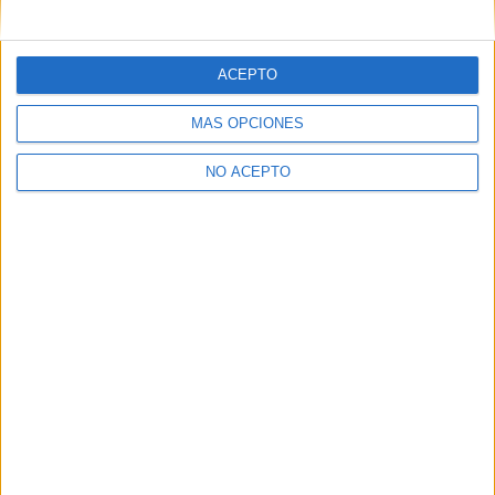
mensajes privados.
Y como regalo de agradecimiento, por registrarte te daremos
gratis una copia de nuestro ebook con 100 consejos para tu
ACEPTO
primer año de universidad
.
MÁS OPCIONES
NO ACEPTO
¿A qué esperas?