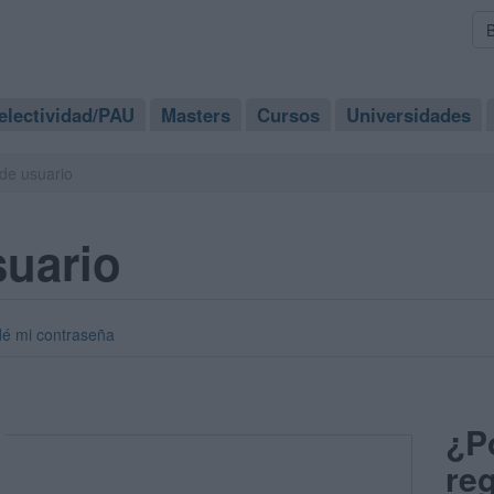
electividad/PAU
Masters
Cursos
Universidades
de usuario
suario
dé mi contraseña
¿P
reg