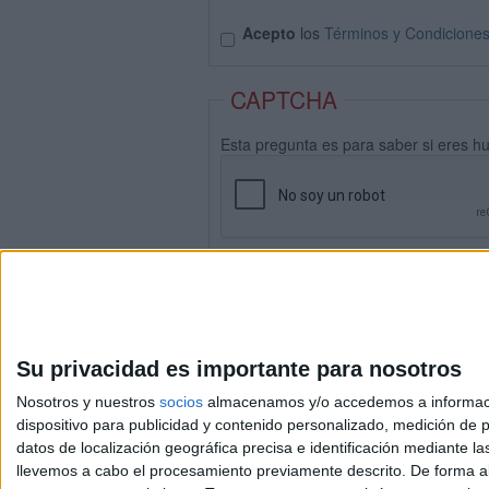
Acepto
los
Términos y Condicione
CAPTCHA
Esta pregunta es para saber si eres h
Su privacidad es importante para nosotros
Nosotros y nuestros
socios
almacenamos y/o accedemos a información
dispositivo para publicidad y contenido personalizado, medición de pu
datos de localización geográfica precisa e identificación mediante l
Avis
llevemos a cabo el procesamiento previamente descrito. De forma al
© 2003-2026
Compá