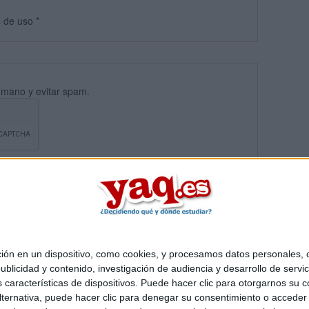
s
de uso
*
umano y evitar spam.
 en un dispositivo, como cookies, y procesamos datos personales, co
blicidad y contenido, investigación de audiencia y desarrollo de servic
Quiénes somos
|
Contactar
|
Anúnciate
as características de dispositivos. Puede hacer clic para otorgarnos su
o legal
|
Politica de privacidad
|
Condiciones generales
|
Política de co
ternativa, puede hacer clic para denegar su consentimiento o acceder
s Mediterráneo S.L.
- Diego de León 47 - 28006 Madrid [ESPAÑA] - T