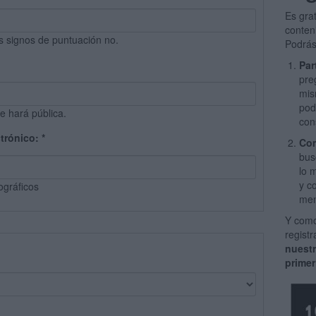
Es gra
conten
s signos de puntuación no.
Podrás
Par
pre
mis
pod
e hará pública.
con
ctrónico:
*
Com
bus
lo 
y c
ográficos
men
Y como
regist
nuest
primer