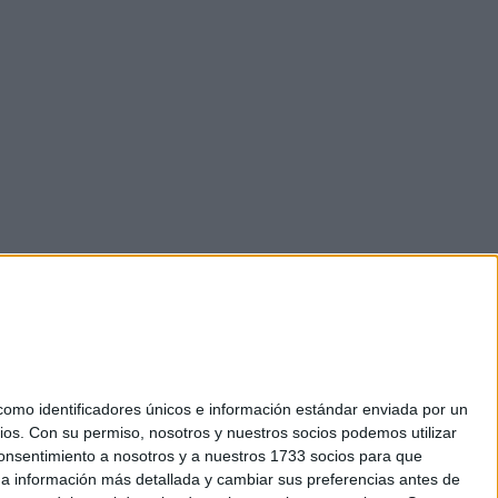
mo identificadores únicos e información estándar enviada por un
ios.
Con su permiso, nosotros y nuestros socios podemos utilizar
 consentimiento a nosotros y a nuestros 1733 socios para que
okies
 a información más detallada y cambiar sus preferencias antes de
el. +34 91 593 2767