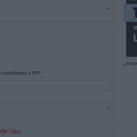
¿A qu
) bachillerato o FP?
*
 de Uso