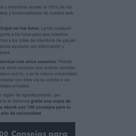
tis y obtendrás acceso al 100% de los
idos y funcionalidades de nuestra web.
:
ticipar en los foros
: Lanza cualquier
gunta a los foros para que nosotros
mos y los miles de miembros de yaq.es
amos ayudarte con información y
sejos
unicar con otros usuarios
: Podrás
car otros usuarios que quieren estudiar
mismo que tú, o en la misma universidad,
ontactar con ellos vía su corcho o vía
sajes privados.
 regalo de agradecimiento, por
rarte te daremos
gratis una copia de
ro ebook con 100 consejos para tu
 año de universidad
.