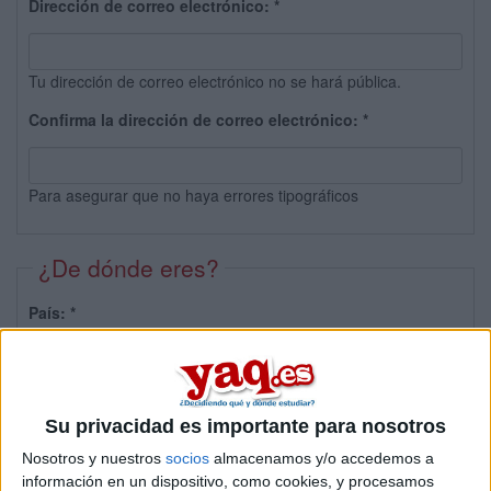
Dirección de correo electrónico:
*
Tu dirección de correo electrónico no se hará pública.
Confirma la dirección de correo electrónico:
*
Para asegurar que no haya errores tipográficos
¿De dónde eres?
País:
*
Provincia:
Su privacidad es importante para nosotros
Nosotros y nuestros
socios
almacenamos y/o accedemos a
información en un dispositivo, como cookies, y procesamos