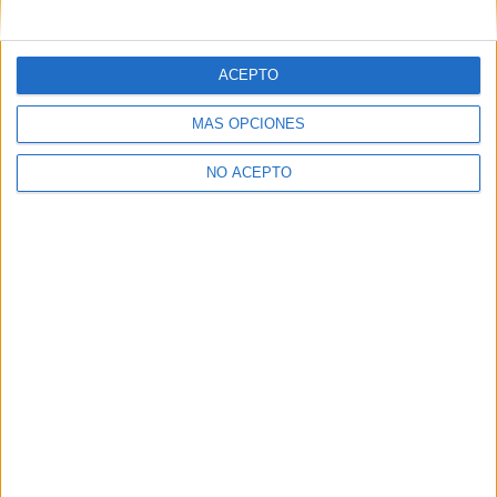
mensajes privados.
Y como regalo de agradecimiento, por registrarte te daremos
gratis una copia de nuestro ebook con 100 consejos para tu
ACEPTO
primer año de universidad
.
MÁS OPCIONES
NO ACEPTO
¿A qué esperas?