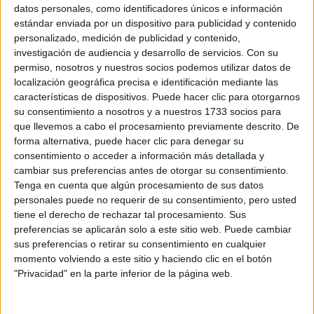
Sobre ti
datos personales, como identificadores únicos e información
estándar enviada por un dispositivo para publicidad y contenido
personalizado, medición de publicidad y contenido,
Soy:
*
investigación de audiencia y desarrollo de servicios.
Con su
Chico
permiso, nosotros y nuestros socios podemos utilizar datos de
Chica
localización geográfica precisa e identificación mediante las
características de dispositivos. Puede hacer clic para otorgarnos
¿En qué año terminas (o terminaste) bachillerato o FP?
*
su consentimiento a nosotros y a nuestros 1733 socios para
que llevemos a cabo el procesamiento previamente descrito. De
forma alternativa, puede hacer clic para denegar su
consentimiento o acceder a información más detallada y
Soy estudiante de:
*
cambiar sus preferencias antes de otorgar su consentimiento.
Tenga en cuenta que algún procesamiento de sus datos
personales puede no requerir de su consentimiento, pero usted
tiene el derecho de rechazar tal procesamiento. Sus
preferencias se aplicarán solo a este sitio web. Puede cambiar
Términos y Condiciones de Uso
sus preferencias o retirar su consentimiento en cualquier
momento volviendo a este sitio y haciendo clic en el botón
Acepto
los
Términos y Condiciones
de uso
*
"Privacidad" en la parte inferior de la página web.