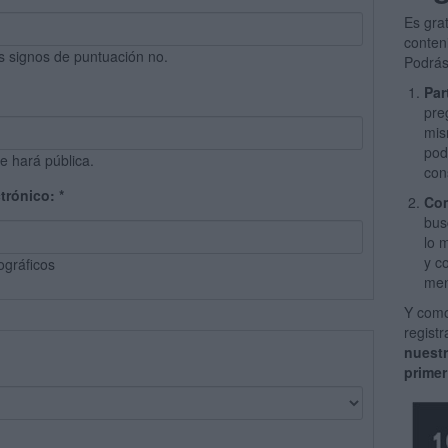
Es gra
conten
s signos de puntuación no.
Podrás
Par
pre
mis
pod
e hará pública.
con
ctrónico:
*
Com
bus
lo 
y c
ográficos
men
Y como
regist
nuest
primer