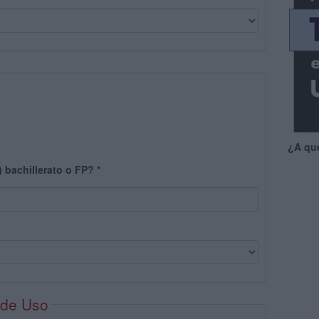
¿A qu
) bachillerato o FP?
*
 de Uso