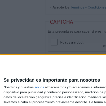
Acepto
los
Términos y Condicione
CAPTCHA
Esta pregunta es para saber si eres h
Su privacidad es importante para nosotros
Nosotros y nuestros
socios
almacenamos y/o accedemos a información
dispositivo para publicidad y contenido personalizado, medición de pu
datos de localización geográfica precisa e identificación mediante l
Avis
llevemos a cabo el procesamiento previamente descrito. De forma al
© 2003-2026
Compá