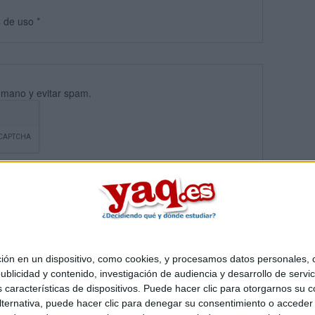
s
de uso
*
umano y evitar spam.
 en un dispositivo, como cookies, y procesamos datos personales, co
blicidad y contenido, investigación de audiencia y desarrollo de servic
Quiénes somos
|
Contactar
|
Anúnciate
as características de dispositivos. Puede hacer clic para otorgarnos su
o legal
|
Politica de privacidad
|
Condiciones generales
|
Política de co
ternativa, puede hacer clic para denegar su consentimiento o acceder
s Mediterráneo S.L.
- Diego de León 47 - 28006 Madrid [ESPAÑA] - T