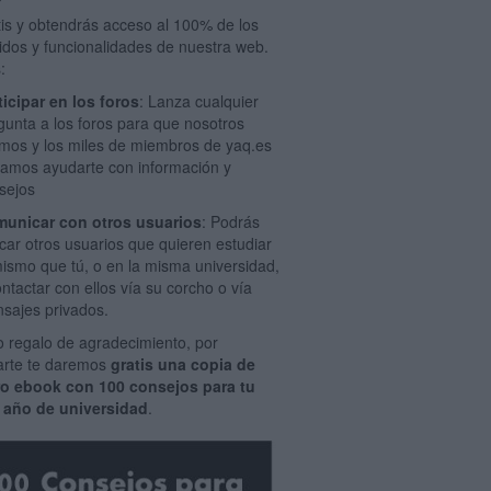
tis y obtendrás acceso al 100% de los
idos y funcionalidades de nuestra web.
:
ticipar en los foros
: Lanza cualquier
gunta a los foros para que nosotros
mos y los miles de miembros de yaq.es
amos ayudarte con información y
sejos
unicar con otros usuarios
: Podrás
car otros usuarios que quieren estudiar
mismo que tú, o en la misma universidad,
ontactar con ellos vía su corcho o vía
sajes privados.
 regalo de agradecimiento, por
rarte te daremos
gratis una copia de
ro ebook con 100 consejos para tu
 año de universidad
.