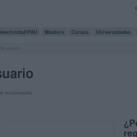
electividad/PAU
Masters
Cursos
Universidades
de usuario
suario
dé mi contraseña
¿P
reg