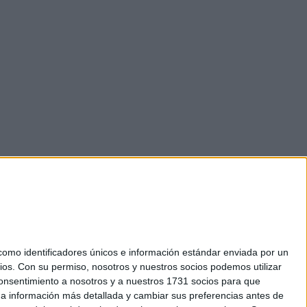
mo identificadores únicos e información estándar enviada por un
ios.
Con su permiso, nosotros y nuestros socios podemos utilizar
 consentimiento a nosotros y a nuestros 1731 socios para que
okies
 a información más detallada y cambiar sus preferencias antes de
el. +34 91 593 2767