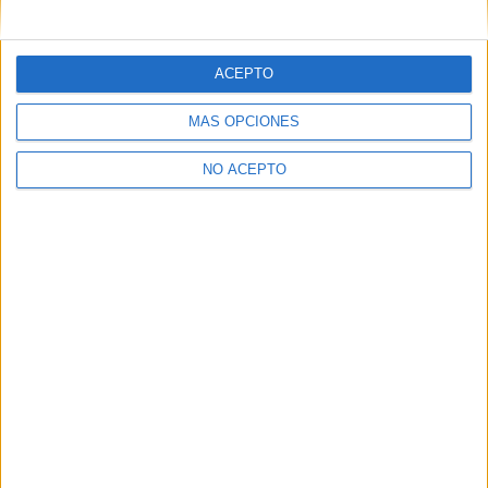
mensajes privados.
Y como regalo de agradecimiento, por registrarte te daremos
gratis una copia de nuestro ebook con 100 consejos para tu
ACEPTO
primer año de universidad
.
MÁS OPCIONES
NO ACEPTO
¿A qué esperas?