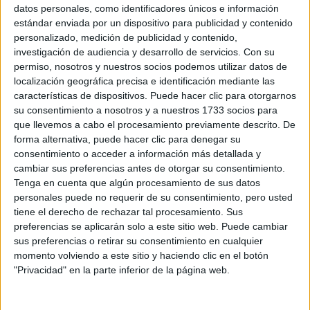
Sobre ti
datos personales, como identificadores únicos e información
estándar enviada por un dispositivo para publicidad y contenido
personalizado, medición de publicidad y contenido,
Soy:
*
investigación de audiencia y desarrollo de servicios.
Con su
Chico
permiso, nosotros y nuestros socios podemos utilizar datos de
Chica
localización geográfica precisa e identificación mediante las
características de dispositivos. Puede hacer clic para otorgarnos
¿En qué año terminas (o terminaste) bachillerato o FP?
*
su consentimiento a nosotros y a nuestros 1733 socios para
que llevemos a cabo el procesamiento previamente descrito. De
forma alternativa, puede hacer clic para denegar su
consentimiento o acceder a información más detallada y
Soy estudiante de:
*
cambiar sus preferencias antes de otorgar su consentimiento.
Tenga en cuenta que algún procesamiento de sus datos
personales puede no requerir de su consentimiento, pero usted
tiene el derecho de rechazar tal procesamiento. Sus
preferencias se aplicarán solo a este sitio web. Puede cambiar
Términos y Condiciones de Uso
sus preferencias o retirar su consentimiento en cualquier
momento volviendo a este sitio y haciendo clic en el botón
Acepto
los
Términos y Condiciones
de uso
*
"Privacidad" en la parte inferior de la página web.