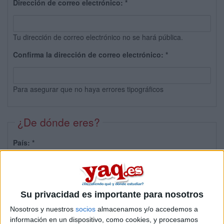
Dirección de correo electrónico:
*
Tu dirección de correo electrónico no se hará pública.
Confirma la dirección de correo electrónico:
*
Para asegurar que no haya errores tipográficos
¿De dónde eres?
País:
*
Provincia:
Su privacidad es importante para nosotros
Nosotros y nuestros
socios
almacenamos y/o accedemos a
información en un dispositivo, como cookies, y procesamos