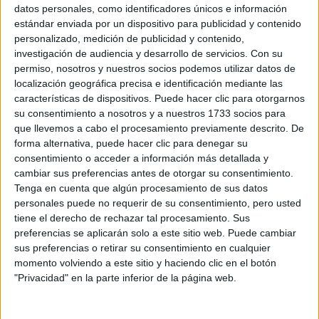
Sobre ti
datos personales, como identificadores únicos e información
estándar enviada por un dispositivo para publicidad y contenido
personalizado, medición de publicidad y contenido,
Soy:
*
investigación de audiencia y desarrollo de servicios.
Con su
Chico
permiso, nosotros y nuestros socios podemos utilizar datos de
Chica
localización geográfica precisa e identificación mediante las
características de dispositivos. Puede hacer clic para otorgarnos
¿En qué año terminas (o terminaste) bachillerato o FP?
*
su consentimiento a nosotros y a nuestros 1733 socios para
que llevemos a cabo el procesamiento previamente descrito. De
forma alternativa, puede hacer clic para denegar su
consentimiento o acceder a información más detallada y
Soy estudiante de:
*
cambiar sus preferencias antes de otorgar su consentimiento.
Tenga en cuenta que algún procesamiento de sus datos
personales puede no requerir de su consentimiento, pero usted
tiene el derecho de rechazar tal procesamiento. Sus
preferencias se aplicarán solo a este sitio web. Puede cambiar
Términos y Condiciones de Uso
sus preferencias o retirar su consentimiento en cualquier
momento volviendo a este sitio y haciendo clic en el botón
Acepto
los
Términos y Condiciones
de uso
*
"Privacidad" en la parte inferior de la página web.