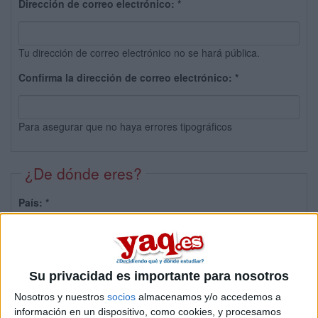
Dirección de correo electrónico:
*
Tu dirección de correo electrónico no se hará pública.
Confirma la dirección de correo electrónico:
*
Para asegurar que no haya errores tipográficos
¿De dónde eres?
País:
*
Provincia:
Su privacidad es importante para nosotros
Nosotros y nuestros
socios
almacenamos y/o accedemos a
información en un dispositivo, como cookies, y procesamos