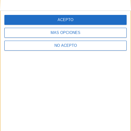
mensajes privados.
Y como regalo de agradecimiento, por registrarte te daremos
gratis una copia de nuestro ebook con 100 consejos para tu
ACEPTO
primer año de universidad
.
MÁS OPCIONES
NO ACEPTO
¿A qué esperas?