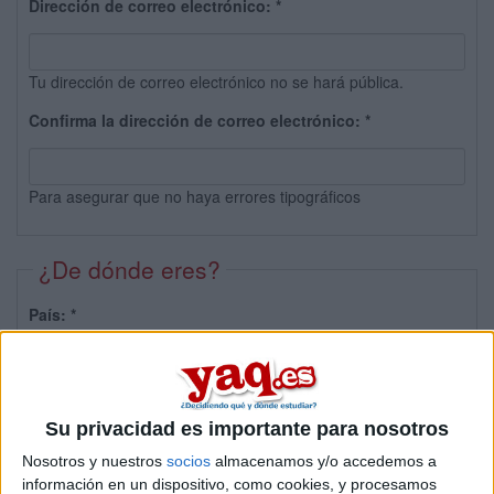
Dirección de correo electrónico:
*
Tu dirección de correo electrónico no se hará pública.
Confirma la dirección de correo electrónico:
*
Para asegurar que no haya errores tipográficos
¿De dónde eres?
País:
*
Provincia:
Su privacidad es importante para nosotros
Nosotros y nuestros
socios
almacenamos y/o accedemos a
información en un dispositivo, como cookies, y procesamos