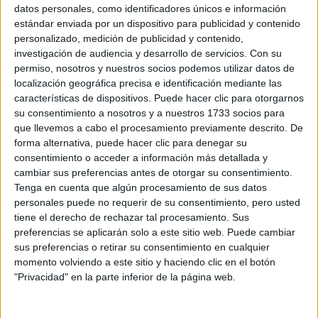
Sobre ti
datos personales, como identificadores únicos e información
estándar enviada por un dispositivo para publicidad y contenido
personalizado, medición de publicidad y contenido,
Soy:
*
investigación de audiencia y desarrollo de servicios.
Con su
Chico
permiso, nosotros y nuestros socios podemos utilizar datos de
Chica
localización geográfica precisa e identificación mediante las
características de dispositivos. Puede hacer clic para otorgarnos
¿En qué año terminas (o terminaste) bachillerato o FP?
*
su consentimiento a nosotros y a nuestros 1733 socios para
que llevemos a cabo el procesamiento previamente descrito. De
forma alternativa, puede hacer clic para denegar su
consentimiento o acceder a información más detallada y
Soy estudiante de:
*
cambiar sus preferencias antes de otorgar su consentimiento.
Tenga en cuenta que algún procesamiento de sus datos
personales puede no requerir de su consentimiento, pero usted
tiene el derecho de rechazar tal procesamiento. Sus
preferencias se aplicarán solo a este sitio web. Puede cambiar
Términos y Condiciones de Uso
sus preferencias o retirar su consentimiento en cualquier
momento volviendo a este sitio y haciendo clic en el botón
Acepto
los
Términos y Condiciones
de uso
*
"Privacidad" en la parte inferior de la página web.