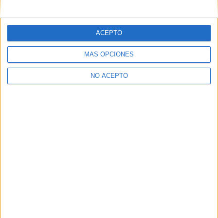
mensajes privados.
Y como regalo de agradecimiento, por registrarte te daremos
gratis una copia de nuestro ebook con 100 consejos para tu
ACEPTO
primer año de universidad
.
MÁS OPCIONES
NO ACEPTO
¿A qué esperas?