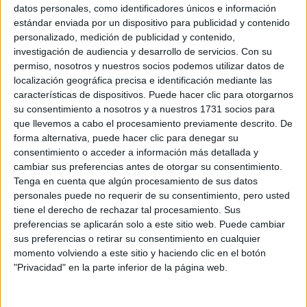
Sobre ti
datos personales, como identificadores únicos e información
estándar enviada por un dispositivo para publicidad y contenido
personalizado, medición de publicidad y contenido,
Soy:
*
investigación de audiencia y desarrollo de servicios.
Con su
Chico
permiso, nosotros y nuestros socios podemos utilizar datos de
Chica
localización geográfica precisa e identificación mediante las
características de dispositivos. Puede hacer clic para otorgarnos
¿En qué año terminas (o terminaste) bachillerato o FP?
*
su consentimiento a nosotros y a nuestros 1731 socios para
que llevemos a cabo el procesamiento previamente descrito. De
forma alternativa, puede hacer clic para denegar su
consentimiento o acceder a información más detallada y
Soy estudiante de:
*
cambiar sus preferencias antes de otorgar su consentimiento.
Tenga en cuenta que algún procesamiento de sus datos
personales puede no requerir de su consentimiento, pero usted
tiene el derecho de rechazar tal procesamiento. Sus
preferencias se aplicarán solo a este sitio web. Puede cambiar
Términos y Condiciones de Uso
sus preferencias o retirar su consentimiento en cualquier
momento volviendo a este sitio y haciendo clic en el botón
Acepto
los
Términos y Condiciones
de uso
*
"Privacidad" en la parte inferior de la página web.