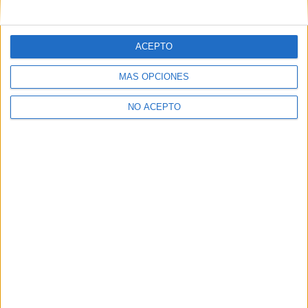
mensajes privados.
Y como regalo de agradecimiento, por registrarte te daremos
gratis una copia de nuestro ebook con 100 consejos para tu
ACEPTO
primer año de universidad
.
MÁS OPCIONES
NO ACEPTO
¿A qué esperas?