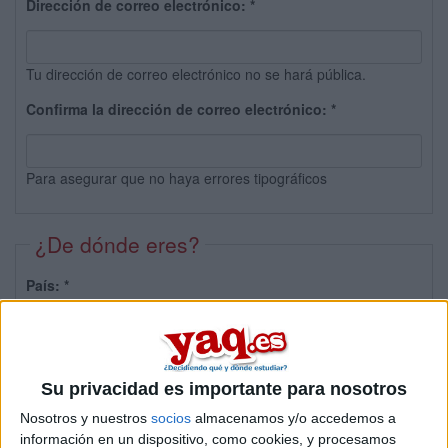
Dirección de correo electrónico:
*
Tu dirección de correo electrónico no se hará pública.
Confirma la dirección de correo electrónico:
*
Para asegurar que no haya errores tipográficos
¿De dónde eres?
País:
*
Provincia:
Su privacidad es importante para nosotros
Nosotros y nuestros
socios
almacenamos y/o accedemos a
información en un dispositivo, como cookies, y procesamos