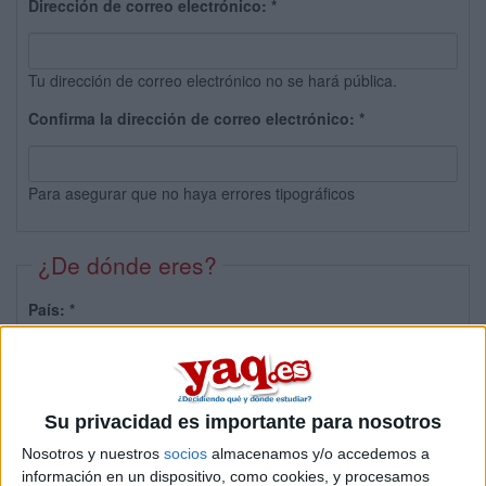
Dirección de correo electrónico:
*
Tu dirección de correo electrónico no se hará pública.
Confirma la dirección de correo electrónico:
*
Para asegurar que no haya errores tipográficos
¿De dónde eres?
País:
*
Provincia:
Su privacidad es importante para nosotros
Nosotros y nuestros
socios
almacenamos y/o accedemos a
información en un dispositivo, como cookies, y procesamos