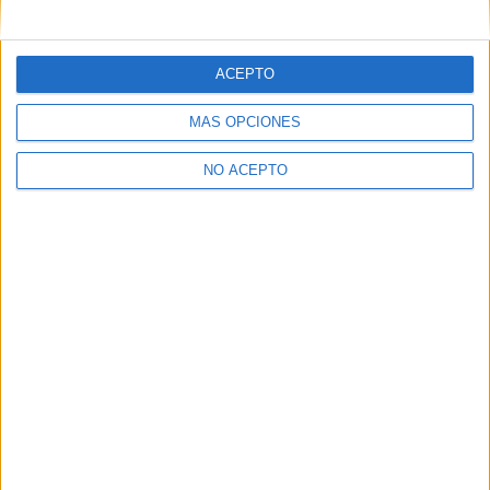
mensajes privados.
Y como regalo de agradecimiento, por registrarte te daremos
gratis una copia de nuestro ebook con 100 consejos para tu
ACEPTO
primer año de universidad
.
MÁS OPCIONES
NO ACEPTO
¿A qué esperas?