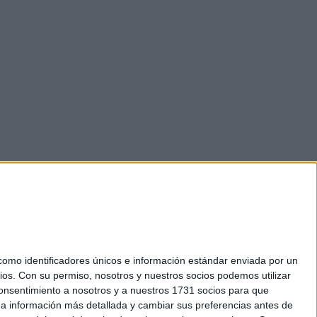
mo identificadores únicos e información estándar enviada por un
ios.
Con su permiso, nosotros y nuestros socios podemos utilizar
 consentimiento a nosotros y a nuestros 1731 socios para que
okies
 a información más detallada y cambiar sus preferencias antes de
el. +34 91 593 2767