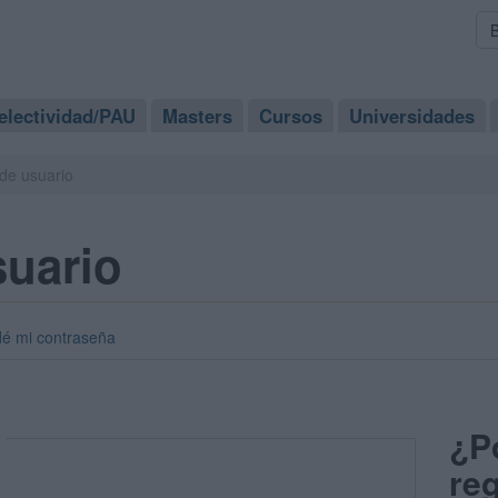
electividad/PAU
Masters
Cursos
Universidades
de usuario
suario
dé mi contraseña
¿P
reg