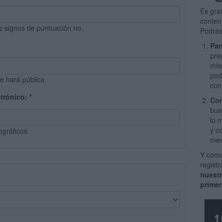
Es gra
conten
s signos de puntuación no.
Podrás
Par
pre
mis
pod
e hará pública.
con
ctrónico:
*
Com
bus
lo 
y c
ográficos
men
Y como
regist
nuest
primer