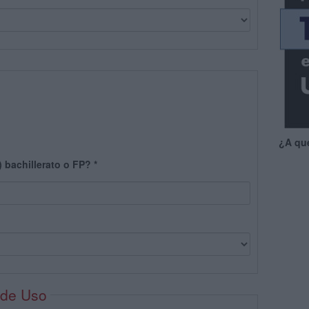
¿A qu
) bachillerato o FP?
*
 de Uso