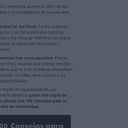
tis y obtendrás acceso al 100% de los
idos y funcionalidades de nuestra web.
:
ticipar en los foros
: Lanza cualquier
gunta a los foros para que nosotros
mos y los miles de miembros de yaq.es
amos ayudarte con información y
sejos
unicar con otros usuarios
: Podrás
car otros usuarios que quieren estudiar
mismo que tú, o en la misma universidad,
ontactar con ellos vía su corcho o vía
sajes privados.
 regalo de agradecimiento, por
rarte te daremos
gratis una copia de
ro ebook con 100 consejos para tu
 año de universidad
.