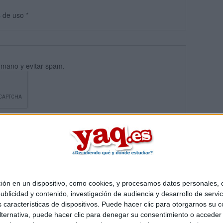
s
de uso
*
umano y evitar spam.
 en un dispositivo, como cookies, y procesamos datos personales, co
blicidad y contenido, investigación de audiencia y desarrollo de servic
Quiénes somos
|
Contactar
|
Anúnciate
as características de dispositivos. Puede hacer clic para otorgarnos su
o legal
|
Politica de privacidad
|
Condiciones generales
|
Política de co
ternativa, puede hacer clic para denegar su consentimiento o acceder
s Mediterráneo S.L.
- Diego de León 47 - 28006 Madrid [ESPAÑA] - T