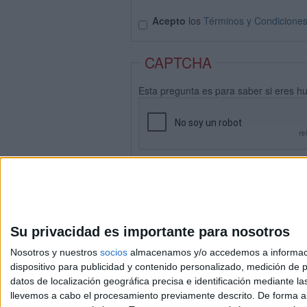
Acepto
los
Términos y Condicione
CAPTCHA
Esta pregunta es para saber si eres h
Su privacidad es importante para nosotros
Nosotros y nuestros
socios
almacenamos y/o accedemos a información
dispositivo para publicidad y contenido personalizado, medición de pu
datos de localización geográfica precisa e identificación mediante l
Avis
llevemos a cabo el procesamiento previamente descrito. De forma al
© 2003-2026
Compá