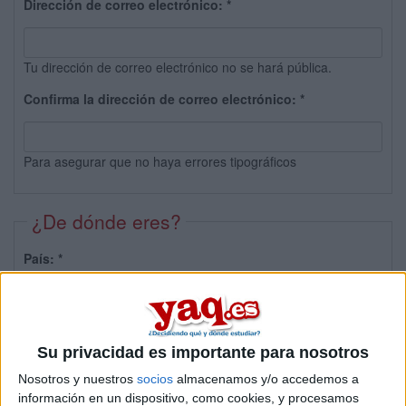
Dirección de correo electrónico:
*
Tu dirección de correo electrónico no se hará pública.
Confirma la dirección de correo electrónico:
*
Para asegurar que no haya errores tipográficos
¿De dónde eres?
País:
*
Provincia:
Su privacidad es importante para nosotros
Nosotros y nuestros
socios
almacenamos y/o accedemos a
información en un dispositivo, como cookies, y procesamos