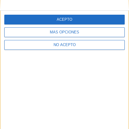
mensajes privados.
Y como regalo de agradecimiento, por registrarte te daremos
gratis una copia de nuestro ebook con 100 consejos para tu
ACEPTO
primer año de universidad
.
MÁS OPCIONES
NO ACEPTO
¿A qué esperas?