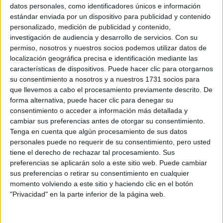
Sobre ti
datos personales, como identificadores únicos e información
estándar enviada por un dispositivo para publicidad y contenido
personalizado, medición de publicidad y contenido,
Soy:
*
investigación de audiencia y desarrollo de servicios.
Con su
Chico
permiso, nosotros y nuestros socios podemos utilizar datos de
Chica
localización geográfica precisa e identificación mediante las
características de dispositivos. Puede hacer clic para otorgarnos
¿En qué año terminas (o terminaste) bachillerato o FP?
*
su consentimiento a nosotros y a nuestros 1731 socios para
que llevemos a cabo el procesamiento previamente descrito. De
forma alternativa, puede hacer clic para denegar su
consentimiento o acceder a información más detallada y
Soy estudiante de:
*
cambiar sus preferencias antes de otorgar su consentimiento.
Tenga en cuenta que algún procesamiento de sus datos
personales puede no requerir de su consentimiento, pero usted
tiene el derecho de rechazar tal procesamiento. Sus
preferencias se aplicarán solo a este sitio web. Puede cambiar
Términos y Condiciones de Uso
sus preferencias o retirar su consentimiento en cualquier
momento volviendo a este sitio y haciendo clic en el botón
Acepto
los
Términos y Condiciones
de uso
*
"Privacidad" en la parte inferior de la página web.