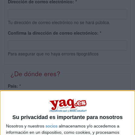
Dirección de correo electrónico:
*
Tu dirección de correo electrónico no se hará pública.
Confirma la dirección de correo electrónico:
*
Para asegurar que no haya errores tipográficos
¿De dónde eres?
País:
*
Provincia:
Su privacidad es importante para nosotros
Nosotros y nuestros
socios
almacenamos y/o accedemos a
información en un dispositivo, como cookies, y procesamos