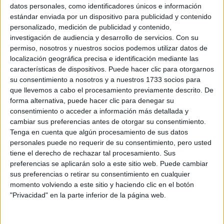
Sobre ti
datos personales, como identificadores únicos e información
estándar enviada por un dispositivo para publicidad y contenido
personalizado, medición de publicidad y contenido,
Soy:
*
investigación de audiencia y desarrollo de servicios.
Con su
Chico
permiso, nosotros y nuestros socios podemos utilizar datos de
Chica
localización geográfica precisa e identificación mediante las
características de dispositivos. Puede hacer clic para otorgarnos
¿En qué año terminas (o terminaste) bachillerato o FP?
*
su consentimiento a nosotros y a nuestros 1733 socios para
que llevemos a cabo el procesamiento previamente descrito. De
forma alternativa, puede hacer clic para denegar su
consentimiento o acceder a información más detallada y
Soy estudiante de:
*
cambiar sus preferencias antes de otorgar su consentimiento.
Tenga en cuenta que algún procesamiento de sus datos
personales puede no requerir de su consentimiento, pero usted
tiene el derecho de rechazar tal procesamiento. Sus
preferencias se aplicarán solo a este sitio web. Puede cambiar
Términos y Condiciones de Uso
sus preferencias o retirar su consentimiento en cualquier
momento volviendo a este sitio y haciendo clic en el botón
Acepto
los
Términos y Condiciones
de uso
*
"Privacidad" en la parte inferior de la página web.