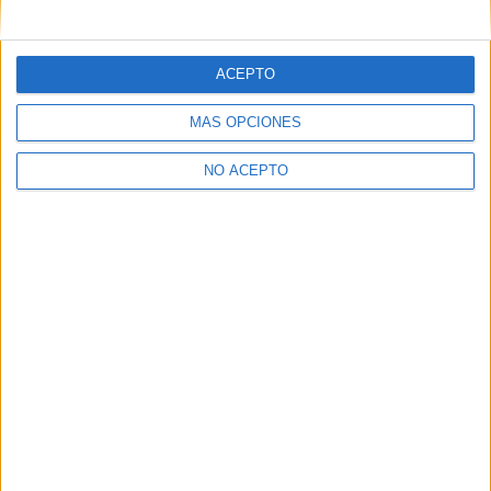
mensajes privados.
Y como regalo de agradecimiento, por registrarte te daremos
gratis una copia de nuestro ebook con 100 consejos para tu
ACEPTO
primer año de universidad
.
MÁS OPCIONES
NO ACEPTO
¿A qué esperas?