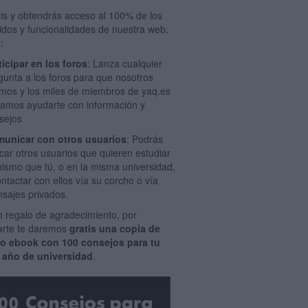
tis y obtendrás acceso al 100% de los
idos y funcionalidades de nuestra web.
:
ticipar en los foros
: Lanza cualquier
gunta a los foros para que nosotros
mos y los miles de miembros de yaq.es
amos ayudarte con información y
sejos
unicar con otros usuarios
: Podrás
car otros usuarios que quieren estudiar
mismo que tú, o en la misma universidad,
ontactar con ellos vía su corcho o vía
sajes privados.
 regalo de agradecimiento, por
rarte te daremos
gratis una copia de
ro ebook con 100 consejos para tu
 año de universidad
.