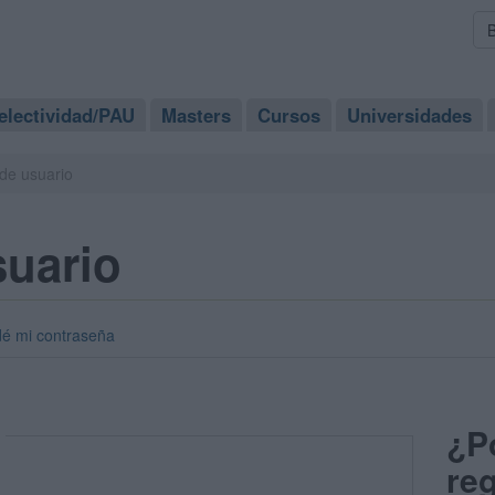
electividad/PAU
Masters
Cursos
Universidades
de usuario
suario
dé mi contraseña
¿P
reg