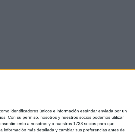
mo identificadores únicos e información estándar enviada por un
ios.
Con su permiso, nosotros y nuestros socios podemos utilizar
 consentimiento a nosotros y a nuestros 1733 socios para que
okies
 a información más detallada y cambiar sus preferencias antes de
el. +34 91 593 2767