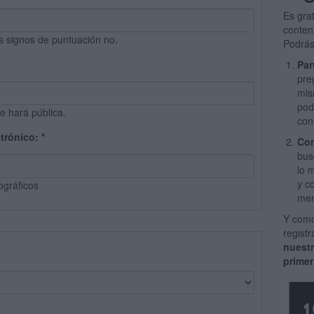
Es gra
conten
s signos de puntuación no.
Podrás
Par
pre
mis
pod
e hará pública.
con
ctrónico:
*
Com
bus
lo 
y c
ográficos
men
Y como
regist
nuest
primer