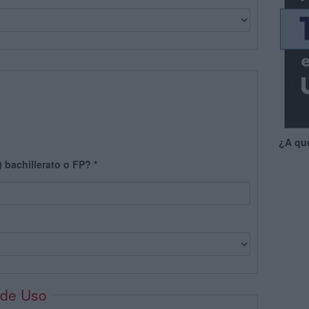
¿A qu
) bachillerato o FP?
*
 de Uso