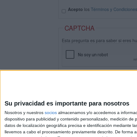
Acepto
los
Términos y Condicione
CAPTCHA
Esta pregunta es para saber si eres h
Su privacidad es importante para nosotros
Nosotros y nuestros
socios
almacenamos y/o accedemos a información
dispositivo para publicidad y contenido personalizado, medición de pu
datos de localización geográfica precisa e identificación mediante l
Avis
llevemos a cabo el procesamiento previamente descrito. De forma al
© 2003-2026
Compá