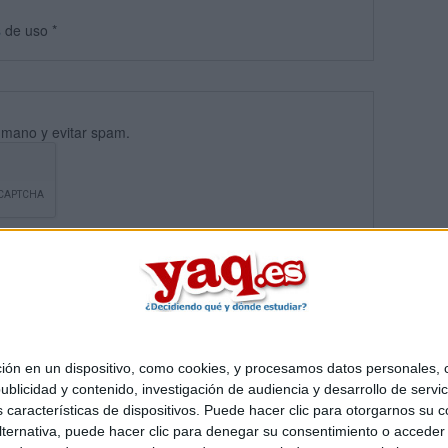
s
de uso
*
umano y evitar spam.
 en un dispositivo, como cookies, y procesamos datos personales, co
blicidad y contenido, investigación de audiencia y desarrollo de servic
Quiénes somos
|
Contactar
|
Anúnciate
as características de dispositivos. Puede hacer clic para otorgarnos su
o legal
|
Politica de privacidad
|
Condiciones generales
|
Política de co
ternativa, puede hacer clic para denegar su consentimiento o acceder
s Mediterráneo S.L.
- Diego de León 47 - 28006 Madrid [ESPAÑA] - T