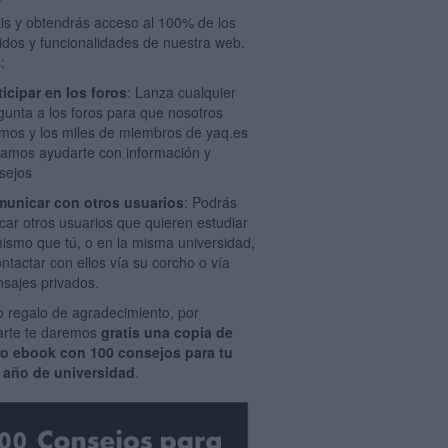
tis y obtendrás acceso al 100% de los
idos y funcionalidades de nuestra web.
:
ticipar en los foros
: Lanza cualquier
gunta a los foros para que nosotros
mos y los miles de miembros de yaq.es
amos ayudarte con información y
sejos
unicar con otros usuarios
: Podrás
car otros usuarios que quieren estudiar
mismo que tú, o en la misma universidad,
ontactar con ellos vía su corcho o vía
sajes privados.
 regalo de agradecimiento, por
rarte te daremos
gratis una copia de
ro ebook con 100 consejos para tu
 año de universidad
.