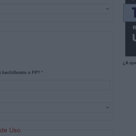
¿A qu
) bachillerato o FP?
*
 de Uso