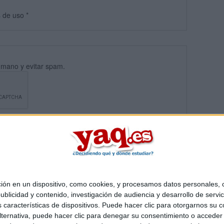
s
de uso
*
umano y evitar spam.
 en un dispositivo, como cookies, y procesamos datos personales, co
blicidad y contenido, investigación de audiencia y desarrollo de servic
Quiénes somos
|
Contactar
|
Anúnciate
as características de dispositivos. Puede hacer clic para otorgarnos su
o legal
|
Politica de privacidad
|
Condiciones generales
|
Política de co
ternativa, puede hacer clic para denegar su consentimiento o acceder
s Mediterráneo S.L.
- Diego de León 47 - 28006 Madrid [ESPAÑA] - T