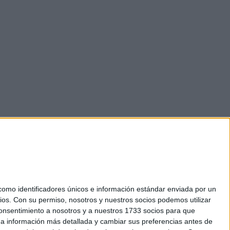
mo identificadores únicos e información estándar enviada por un
ios.
Con su permiso, nosotros y nuestros socios podemos utilizar
 consentimiento a nosotros y a nuestros 1733 socios para que
okies
 a información más detallada y cambiar sus preferencias antes de
el. +34 91 593 2767