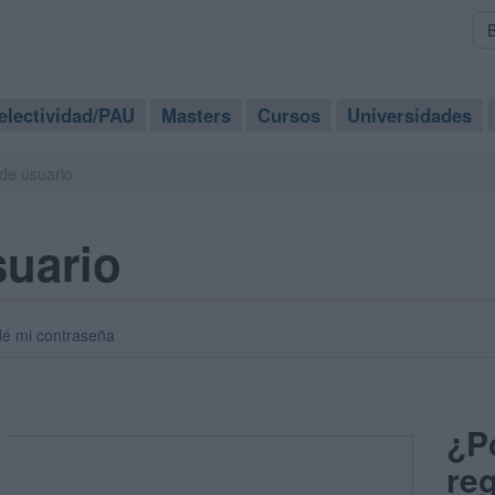
electividad/PAU
Masters
Cursos
Universidades
de usuario
suario
dé mi contraseña
¿P
reg