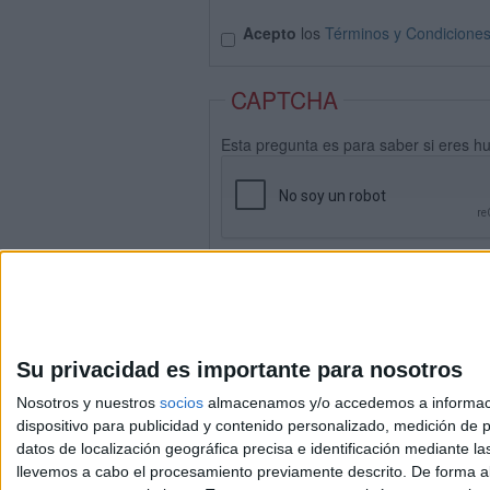
Acepto
los
Términos y Condicione
CAPTCHA
Esta pregunta es para saber si eres h
Su privacidad es importante para nosotros
Nosotros y nuestros
socios
almacenamos y/o accedemos a información
dispositivo para publicidad y contenido personalizado, medición de pu
datos de localización geográfica precisa e identificación mediante l
Avis
llevemos a cabo el procesamiento previamente descrito. De forma al
© 2003-2026
Compá