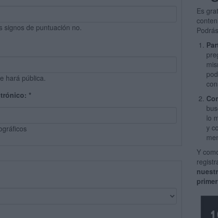
Es gra
conten
s signos de puntuación no.
Podrás
Par
pre
mis
pod
e hará pública.
con
ctrónico:
*
Com
bus
lo 
y c
ográficos
men
Y como
regist
nuest
primer