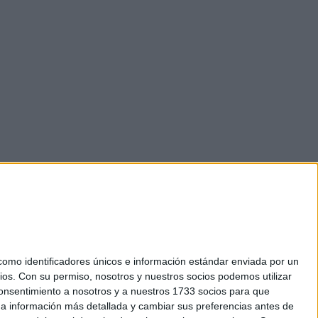
mo identificadores únicos e información estándar enviada por un
ios.
Con su permiso, nosotros y nuestros socios podemos utilizar
 consentimiento a nosotros y a nuestros 1733 socios para que
okies
 a información más detallada y cambiar sus preferencias antes de
el. +34 91 593 2767