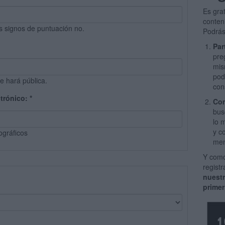
Es gra
conten
s signos de puntuación no.
Podrás
Par
pre
mis
pod
e hará pública.
con
ctrónico:
*
Com
bus
lo 
y c
ográficos
men
Y como
regist
nuest
primer