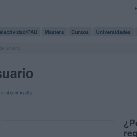
electividad/PAU
Masters
Cursos
Universidades
de usuario
suario
dé mi contraseña
¿P
reg