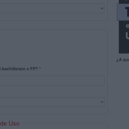
¿A qu
) bachillerato o FP?
*
 de Uso