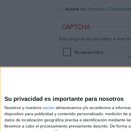
Acepto
los
Términos y Condicione
CAPTCHA
Esta pregunta es para saber si eres h
Su privacidad es importante para nosotros
Nosotros y nuestros
socios
almacenamos y/o accedemos a información
dispositivo para publicidad y contenido personalizado, medición de pu
datos de localización geográfica precisa e identificación mediante l
Avis
llevemos a cabo el procesamiento previamente descrito. De forma al
© 2003-2026
Compá