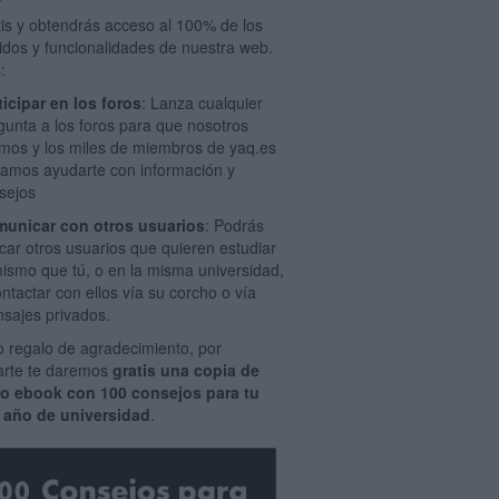
tis y obtendrás acceso al 100% de los
idos y funcionalidades de nuestra web.
:
ticipar en los foros
: Lanza cualquier
gunta a los foros para que nosotros
mos y los miles de miembros de yaq.es
amos ayudarte con información y
sejos
unicar con otros usuarios
: Podrás
car otros usuarios que quieren estudiar
mismo que tú, o en la misma universidad,
ontactar con ellos vía su corcho o vía
sajes privados.
 regalo de agradecimiento, por
rarte te daremos
gratis una copia de
ro ebook con 100 consejos para tu
 año de universidad
.