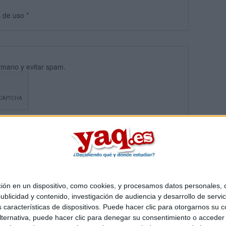
s
de uso
*
umano y evitar spam.
 en un dispositivo, como cookies, y procesamos datos personales, co
blicidad y contenido, investigación de audiencia y desarrollo de servic
Quiénes somos
|
Contactar
|
Anúnciate
as características de dispositivos. Puede hacer clic para otorgarnos su
o legal
|
Politica de privacidad
|
Condiciones generales
|
Política de co
ternativa, puede hacer clic para denegar su consentimiento o acceder
s Mediterráneo S.L.
- Diego de León 47 - 28006 Madrid [ESPAÑA] - T