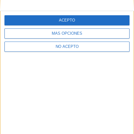
mensajes privados.
Y como regalo de agradecimiento, por registrarte te daremos
gratis una copia de nuestro ebook con 100 consejos para tu
ACEPTO
primer año de universidad
.
MÁS OPCIONES
NO ACEPTO
¿A qué esperas?