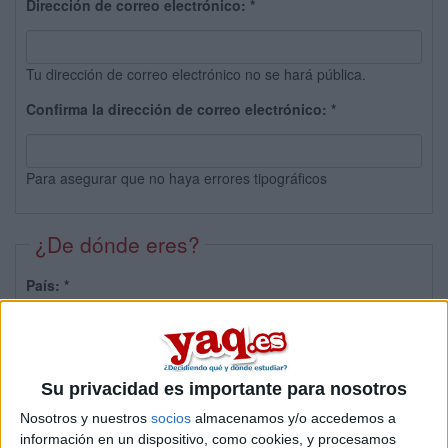
Dirección de correo electrónico:
*
Tu dirección de correo electrónico no se hará pública.
Confirma la dirección de correo electrónico:
*
Para asegurar que no haya errores tipográficos
¿De dónde eres?
País:
*
Provincia:
Su privacidad es importante para nosotros
Nosotros y nuestros
socios
almacenamos y/o accedemos a
información en un dispositivo, como cookies, y procesamos