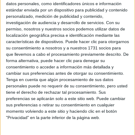
Sobre ti
datos personales, como identificadores únicos e información
estándar enviada por un dispositivo para publicidad y contenido
personalizado, medición de publicidad y contenido,
Soy:
*
investigación de audiencia y desarrollo de servicios.
Con su
Chico
permiso, nosotros y nuestros socios podemos utilizar datos de
Chica
localización geográfica precisa e identificación mediante las
características de dispositivos. Puede hacer clic para otorgarnos
¿En qué año terminas (o terminaste) bachillerato o FP?
*
su consentimiento a nosotros y a nuestros 1731 socios para
que llevemos a cabo el procesamiento previamente descrito. De
forma alternativa, puede hacer clic para denegar su
consentimiento o acceder a información más detallada y
Soy estudiante de:
*
cambiar sus preferencias antes de otorgar su consentimiento.
Tenga en cuenta que algún procesamiento de sus datos
personales puede no requerir de su consentimiento, pero usted
tiene el derecho de rechazar tal procesamiento. Sus
preferencias se aplicarán solo a este sitio web. Puede cambiar
Términos y Condiciones de Uso
sus preferencias o retirar su consentimiento en cualquier
momento volviendo a este sitio y haciendo clic en el botón
Acepto
los
Términos y Condiciones
de uso
*
"Privacidad" en la parte inferior de la página web.