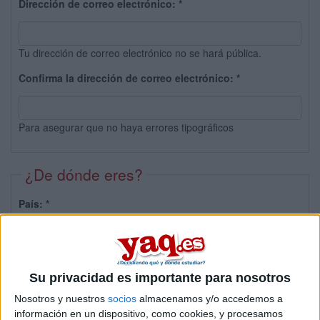
Dirección de correo electrónico:
*
Tu dirección de correo electrónico no se hará pública.
Confirma la dirección de correo electrónico:
*
Para asegurar que no haya errores tipográficos
¿De dónde eres?
País:
*
Provincia:
Su privacidad es importante para nosotros
Nosotros y nuestros
socios
almacenamos y/o accedemos a
información en un dispositivo, como cookies, y procesamos