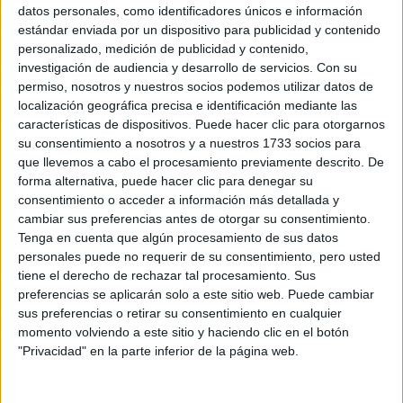
Sobre ti
datos personales, como identificadores únicos e información
estándar enviada por un dispositivo para publicidad y contenido
personalizado, medición de publicidad y contenido,
Soy:
*
investigación de audiencia y desarrollo de servicios.
Con su
Chico
permiso, nosotros y nuestros socios podemos utilizar datos de
Chica
localización geográfica precisa e identificación mediante las
características de dispositivos. Puede hacer clic para otorgarnos
¿En qué año terminas (o terminaste) bachillerato o FP?
*
su consentimiento a nosotros y a nuestros 1733 socios para
que llevemos a cabo el procesamiento previamente descrito. De
forma alternativa, puede hacer clic para denegar su
consentimiento o acceder a información más detallada y
Soy estudiante de:
*
cambiar sus preferencias antes de otorgar su consentimiento.
Tenga en cuenta que algún procesamiento de sus datos
personales puede no requerir de su consentimiento, pero usted
tiene el derecho de rechazar tal procesamiento. Sus
preferencias se aplicarán solo a este sitio web. Puede cambiar
Términos y Condiciones de Uso
sus preferencias o retirar su consentimiento en cualquier
momento volviendo a este sitio y haciendo clic en el botón
Acepto
los
Términos y Condiciones
de uso
*
"Privacidad" en la parte inferior de la página web.