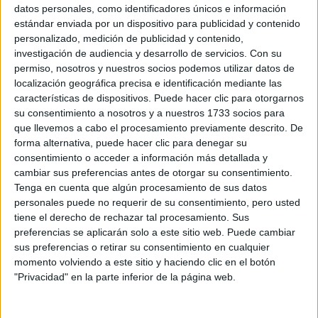
Sobre ti
datos personales, como identificadores únicos e información
estándar enviada por un dispositivo para publicidad y contenido
personalizado, medición de publicidad y contenido,
Soy:
*
investigación de audiencia y desarrollo de servicios.
Con su
Chico
permiso, nosotros y nuestros socios podemos utilizar datos de
Chica
localización geográfica precisa e identificación mediante las
características de dispositivos. Puede hacer clic para otorgarnos
¿En qué año terminas (o terminaste) bachillerato o FP?
*
su consentimiento a nosotros y a nuestros 1733 socios para
que llevemos a cabo el procesamiento previamente descrito. De
forma alternativa, puede hacer clic para denegar su
consentimiento o acceder a información más detallada y
Soy estudiante de:
*
cambiar sus preferencias antes de otorgar su consentimiento.
Tenga en cuenta que algún procesamiento de sus datos
personales puede no requerir de su consentimiento, pero usted
tiene el derecho de rechazar tal procesamiento. Sus
preferencias se aplicarán solo a este sitio web. Puede cambiar
Términos y Condiciones de Uso
sus preferencias o retirar su consentimiento en cualquier
momento volviendo a este sitio y haciendo clic en el botón
Acepto
los
Términos y Condiciones
de uso
*
"Privacidad" en la parte inferior de la página web.