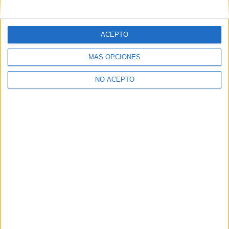
mensajes privados.
Y como regalo de agradecimiento, por registrarte te daremos
gratis una copia de nuestro ebook con 100 consejos para tu
ACEPTO
primer año de universidad
.
MÁS OPCIONES
NO ACEPTO
¿A qué esperas?