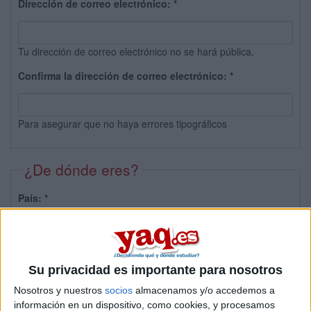
Dirección de correo electrónico:
*
Tu dirección de correo electrónico no se hará pública.
Confirma la dirección de correo electrónico:
*
Para asegurar que no haya errores tipográficos
¿De dónde eres?
País:
*
Provincia:
Su privacidad es importante para nosotros
Nosotros y nuestros
socios
almacenamos y/o accedemos a
información en un dispositivo, como cookies, y procesamos