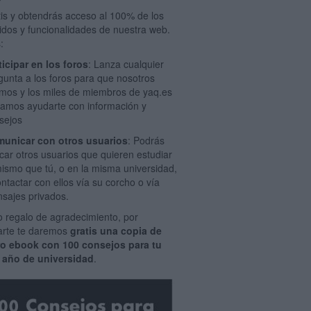
tis y obtendrás acceso al 100% de los
idos y funcionalidades de nuestra web.
:
ticipar en los foros
: Lanza cualquier
gunta a los foros para que nosotros
mos y los miles de miembros de yaq.es
amos ayudarte con información y
sejos
unicar con otros usuarios
: Podrás
car otros usuarios que quieren estudiar
mismo que tú, o en la misma universidad,
ontactar con ellos vía su corcho o vía
sajes privados.
 regalo de agradecimiento, por
rarte te daremos
gratis una copia de
ro ebook con 100 consejos para tu
 año de universidad
.