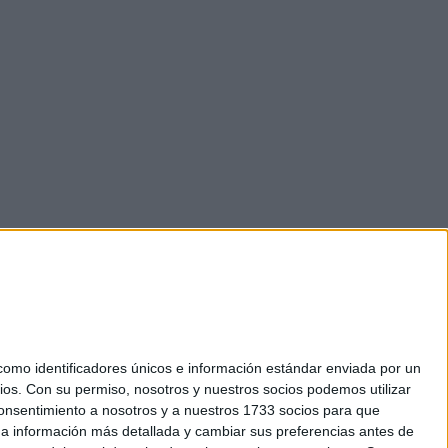
mo identificadores únicos e información estándar enviada por un
ios.
Con su permiso, nosotros y nuestros socios podemos utilizar
 consentimiento a nosotros y a nuestros 1733 socios para que
okies
 a información más detallada y cambiar sus preferencias antes de
el. +34 91 593 2767