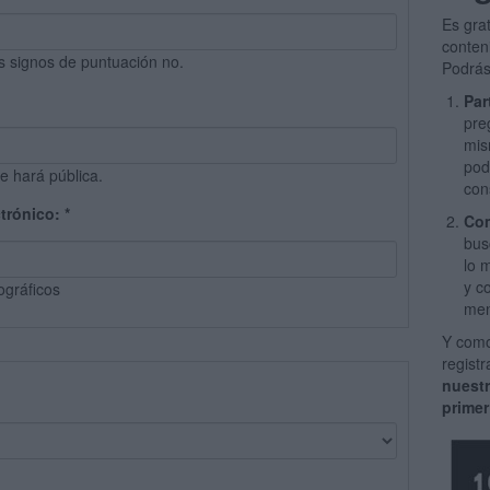
Es gra
conten
s signos de puntuación no.
Podrás
Par
pre
mis
pod
e hará pública.
con
ctrónico:
*
Com
bus
lo 
y c
ográficos
men
Y como
regist
nuest
primer