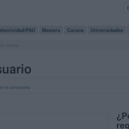
electividad/PAU
Masters
Cursos
Universidades
de usuario
suario
dé mi contraseña
¿P
reg