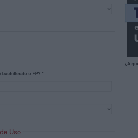
¿A qu
) bachillerato o FP?
*
 de Uso