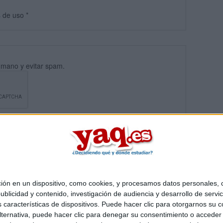
s
de uso
*
umano y evitar spam.
 en un dispositivo, como cookies, y procesamos datos personales, co
blicidad y contenido, investigación de audiencia y desarrollo de servic
Quiénes somos
|
Contactar
|
Anúnciate
as características de dispositivos. Puede hacer clic para otorgarnos su
o legal
|
Politica de privacidad
|
Condiciones generales
|
Política de co
ternativa, puede hacer clic para denegar su consentimiento o acceder
s Mediterráneo S.L.
- Diego de León 47 - 28006 Madrid [ESPAÑA] - T