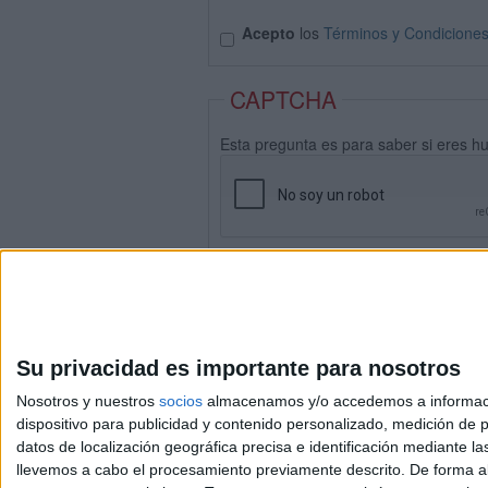
Acepto
los
Términos y Condicione
CAPTCHA
Esta pregunta es para saber si eres h
Su privacidad es importante para nosotros
Nosotros y nuestros
socios
almacenamos y/o accedemos a información
dispositivo para publicidad y contenido personalizado, medición de pu
datos de localización geográfica precisa e identificación mediante l
Avis
llevemos a cabo el procesamiento previamente descrito. De forma al
© 2003-2026
Compá