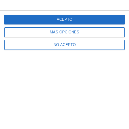
mensajes privados.
Y como regalo de agradecimiento, por registrarte te daremos
gratis una copia de nuestro ebook con 100 consejos para tu
ACEPTO
primer año de universidad
.
MÁS OPCIONES
NO ACEPTO
¿A qué esperas?