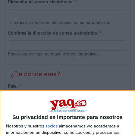
Dirección de correo electrónico:
*
Tu dirección de correo electrónico no se hará pública.
Confirma la dirección de correo electrónico:
*
Para asegurar que no haya errores tipográficos
¿De dónde eres?
País:
*
Provincia:
Su privacidad es importante para nosotros
Nosotros y nuestros
socios
almacenamos y/o accedemos a
información en un dispositivo, como cookies, y procesamos