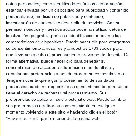
Sobre ti
datos personales, como identificadores únicos e información
estándar enviada por un dispositivo para publicidad y contenido
personalizado, medición de publicidad y contenido,
Soy:
*
investigación de audiencia y desarrollo de servicios.
Con su
Chico
permiso, nosotros y nuestros socios podemos utilizar datos de
Chica
localización geográfica precisa e identificación mediante las
características de dispositivos. Puede hacer clic para otorgarnos
¿En qué año terminas (o terminaste) bachillerato o FP?
*
su consentimiento a nosotros y a nuestros 1733 socios para
que llevemos a cabo el procesamiento previamente descrito. De
forma alternativa, puede hacer clic para denegar su
consentimiento o acceder a información más detallada y
Soy estudiante de:
*
cambiar sus preferencias antes de otorgar su consentimiento.
Tenga en cuenta que algún procesamiento de sus datos
personales puede no requerir de su consentimiento, pero usted
tiene el derecho de rechazar tal procesamiento. Sus
preferencias se aplicarán solo a este sitio web. Puede cambiar
Términos y Condiciones de Uso
sus preferencias o retirar su consentimiento en cualquier
momento volviendo a este sitio y haciendo clic en el botón
Acepto
los
Términos y Condiciones
de uso
*
"Privacidad" en la parte inferior de la página web.