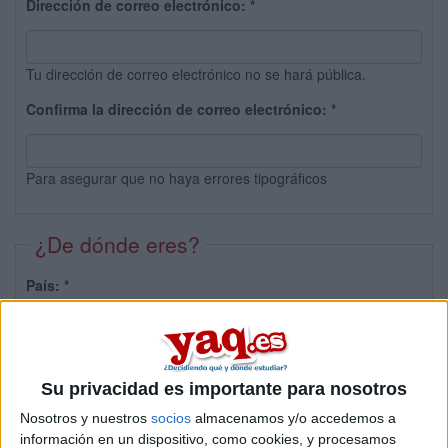
Dirección de correo electrónico:
*
Tu dirección de correo electrónico no se hará pública.
Confirma la dirección de correo electrónico:
*
Para asegurar que no haya errores tipográficos
¿De dónde eres?
País:
*
Provincia:
Su privacidad es importante para nosotros
Nosotros y nuestros
socios
almacenamos y/o accedemos a
información en un dispositivo, como cookies, y procesamos