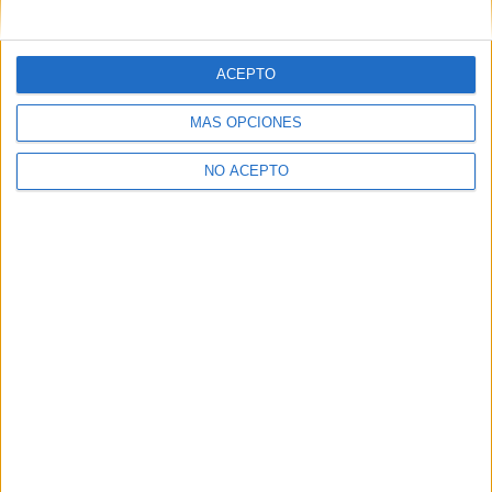
mensajes privados.
Y como regalo de agradecimiento, por registrarte te daremos
gratis una copia de nuestro ebook con 100 consejos para tu
ACEPTO
primer año de universidad
.
MÁS OPCIONES
NO ACEPTO
¿A qué esperas?