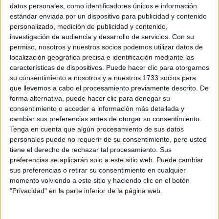
Sobre ti
datos personales, como identificadores únicos e información
estándar enviada por un dispositivo para publicidad y contenido
personalizado, medición de publicidad y contenido,
Soy:
*
investigación de audiencia y desarrollo de servicios.
Con su
Chico
permiso, nosotros y nuestros socios podemos utilizar datos de
Chica
localización geográfica precisa e identificación mediante las
características de dispositivos. Puede hacer clic para otorgarnos
¿En qué año terminas (o terminaste) bachillerato o FP?
*
su consentimiento a nosotros y a nuestros 1733 socios para
que llevemos a cabo el procesamiento previamente descrito. De
forma alternativa, puede hacer clic para denegar su
consentimiento o acceder a información más detallada y
Soy estudiante de:
*
cambiar sus preferencias antes de otorgar su consentimiento.
Tenga en cuenta que algún procesamiento de sus datos
personales puede no requerir de su consentimiento, pero usted
tiene el derecho de rechazar tal procesamiento. Sus
preferencias se aplicarán solo a este sitio web. Puede cambiar
Términos y Condiciones de Uso
sus preferencias o retirar su consentimiento en cualquier
momento volviendo a este sitio y haciendo clic en el botón
Acepto
los
Términos y Condiciones
de uso
*
"Privacidad" en la parte inferior de la página web.