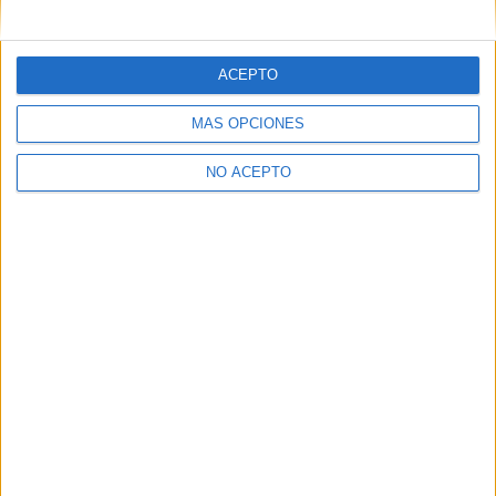
mensajes privados.
Y como regalo de agradecimiento, por registrarte te daremos
gratis una copia de nuestro ebook con 100 consejos para tu
ACEPTO
primer año de universidad
.
MÁS OPCIONES
NO ACEPTO
¿A qué esperas?