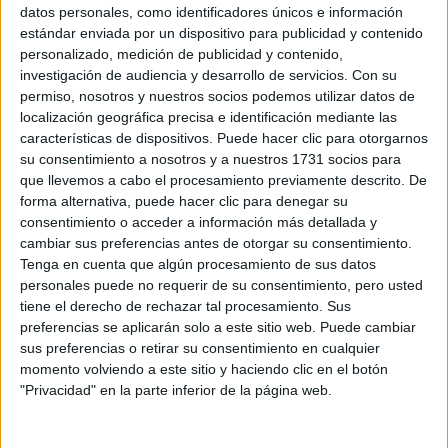
Sobre ti
datos personales, como identificadores únicos e información
estándar enviada por un dispositivo para publicidad y contenido
personalizado, medición de publicidad y contenido,
Soy:
*
investigación de audiencia y desarrollo de servicios.
Con su
Chico
permiso, nosotros y nuestros socios podemos utilizar datos de
Chica
localización geográfica precisa e identificación mediante las
características de dispositivos. Puede hacer clic para otorgarnos
¿En qué año terminas (o terminaste) bachillerato o FP?
*
su consentimiento a nosotros y a nuestros 1731 socios para
que llevemos a cabo el procesamiento previamente descrito. De
forma alternativa, puede hacer clic para denegar su
consentimiento o acceder a información más detallada y
Soy estudiante de:
*
cambiar sus preferencias antes de otorgar su consentimiento.
Tenga en cuenta que algún procesamiento de sus datos
personales puede no requerir de su consentimiento, pero usted
tiene el derecho de rechazar tal procesamiento. Sus
preferencias se aplicarán solo a este sitio web. Puede cambiar
Términos y Condiciones de Uso
sus preferencias o retirar su consentimiento en cualquier
momento volviendo a este sitio y haciendo clic en el botón
Acepto
los
Términos y Condiciones
de uso
*
"Privacidad" en la parte inferior de la página web.