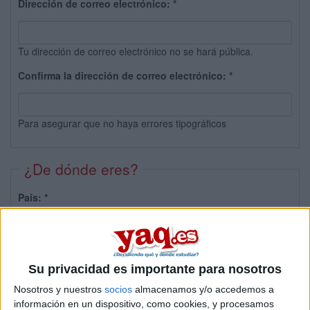
Dirección de correo electrónico:
*
Tu dirección de correo electrónico no se hará pública.
Confirma la dirección de correo electrónico:
*
Para asegurar que no haya errores tipográficos
¿De dónde eres?
País:
*
Provincia:
Su privacidad es importante para nosotros
Nosotros y nuestros
socios
almacenamos y/o accedemos a
información en un dispositivo, como cookies, y procesamos