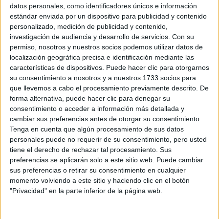
Sobre ti
datos personales, como identificadores únicos e información
estándar enviada por un dispositivo para publicidad y contenido
personalizado, medición de publicidad y contenido,
Soy:
*
investigación de audiencia y desarrollo de servicios.
Con su
Chico
permiso, nosotros y nuestros socios podemos utilizar datos de
Chica
localización geográfica precisa e identificación mediante las
características de dispositivos. Puede hacer clic para otorgarnos
¿En qué año terminas (o terminaste) bachillerato o FP?
*
su consentimiento a nosotros y a nuestros 1733 socios para
que llevemos a cabo el procesamiento previamente descrito. De
forma alternativa, puede hacer clic para denegar su
consentimiento o acceder a información más detallada y
Soy estudiante de:
*
cambiar sus preferencias antes de otorgar su consentimiento.
Tenga en cuenta que algún procesamiento de sus datos
personales puede no requerir de su consentimiento, pero usted
tiene el derecho de rechazar tal procesamiento. Sus
preferencias se aplicarán solo a este sitio web. Puede cambiar
Términos y Condiciones de Uso
sus preferencias o retirar su consentimiento en cualquier
momento volviendo a este sitio y haciendo clic en el botón
Acepto
los
Términos y Condiciones
de uso
*
"Privacidad" en la parte inferior de la página web.