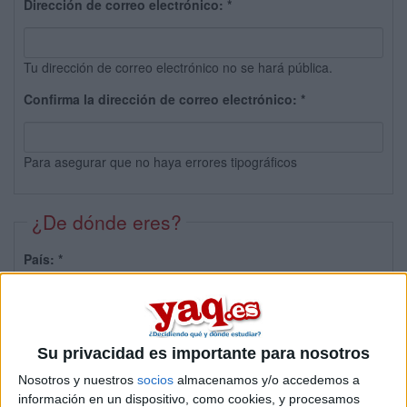
Dirección de correo electrónico:
*
Tu dirección de correo electrónico no se hará pública.
Confirma la dirección de correo electrónico:
*
Para asegurar que no haya errores tipográficos
¿De dónde eres?
País:
*
Provincia:
Su privacidad es importante para nosotros
Nosotros y nuestros
socios
almacenamos y/o accedemos a
información en un dispositivo, como cookies, y procesamos