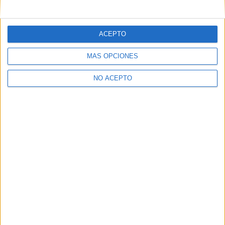
mensajes privados.
Y como regalo de agradecimiento, por registrarte te daremos
gratis una copia de nuestro ebook con 100 consejos para tu
ACEPTO
primer año de universidad
.
MÁS OPCIONES
NO ACEPTO
¿A qué esperas?