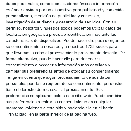
Sobre ti
datos personales, como identificadores únicos e información
estándar enviada por un dispositivo para publicidad y contenido
personalizado, medición de publicidad y contenido,
Soy:
*
investigación de audiencia y desarrollo de servicios.
Con su
Chico
permiso, nosotros y nuestros socios podemos utilizar datos de
Chica
localización geográfica precisa e identificación mediante las
características de dispositivos. Puede hacer clic para otorgarnos
¿En qué año terminas (o terminaste) bachillerato o FP?
*
su consentimiento a nosotros y a nuestros 1733 socios para
que llevemos a cabo el procesamiento previamente descrito. De
forma alternativa, puede hacer clic para denegar su
consentimiento o acceder a información más detallada y
Soy estudiante de:
*
cambiar sus preferencias antes de otorgar su consentimiento.
Tenga en cuenta que algún procesamiento de sus datos
personales puede no requerir de su consentimiento, pero usted
tiene el derecho de rechazar tal procesamiento. Sus
preferencias se aplicarán solo a este sitio web. Puede cambiar
Términos y Condiciones de Uso
sus preferencias o retirar su consentimiento en cualquier
momento volviendo a este sitio y haciendo clic en el botón
Acepto
los
Términos y Condiciones
de uso
*
"Privacidad" en la parte inferior de la página web.