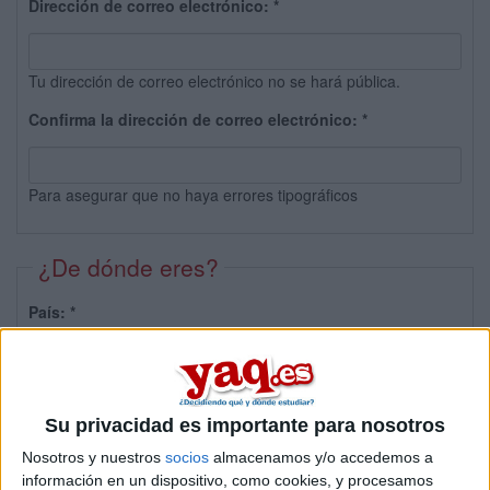
Dirección de correo electrónico:
*
Tu dirección de correo electrónico no se hará pública.
Confirma la dirección de correo electrónico:
*
Para asegurar que no haya errores tipográficos
¿De dónde eres?
País:
*
Provincia:
Su privacidad es importante para nosotros
Nosotros y nuestros
socios
almacenamos y/o accedemos a
información en un dispositivo, como cookies, y procesamos