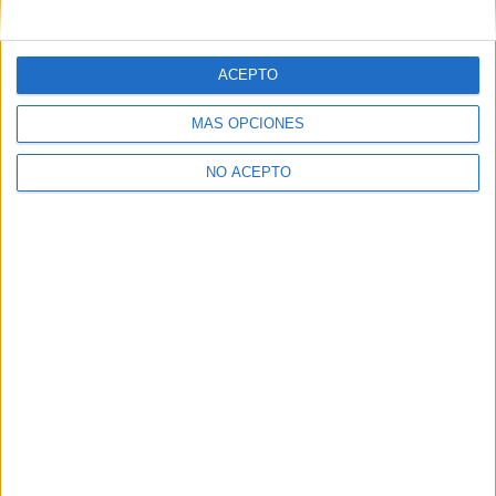
mensajes privados.
Y como regalo de agradecimiento, por registrarte te daremos
gratis una copia de nuestro ebook con 100 consejos para tu
ACEPTO
primer año de universidad
.
MÁS OPCIONES
NO ACEPTO
¿A qué esperas?