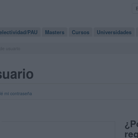
electividad/PAU
Masters
Cursos
Universidades
de usuario
suario
dé mi contraseña
¿P
reg