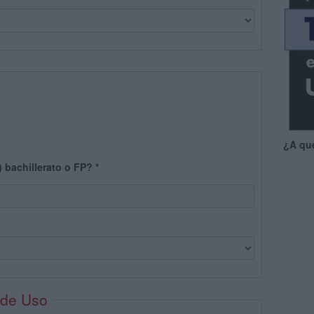
¿A qu
) bachillerato o FP?
*
 de Uso