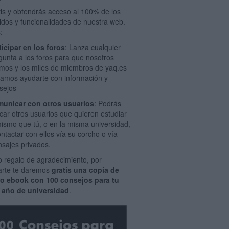
tis y obtendrás acceso al 100% de los
idos y funcionalidades de nuestra web.
:
ticipar en los foros
: Lanza cualquier
gunta a los foros para que nosotros
mos y los miles de miembros de yaq.es
amos ayudarte con información y
sejos
unicar con otros usuarios
: Podrás
car otros usuarios que quieren estudiar
mismo que tú, o en la misma universidad,
ontactar con ellos vía su corcho o vía
sajes privados.
 regalo de agradecimiento, por
rarte te daremos
gratis una copia de
ro ebook con 100 consejos para tu
 año de universidad
.