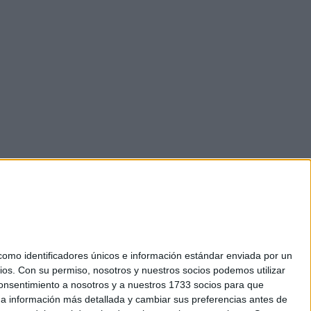
mo identificadores únicos e información estándar enviada por un
ios.
Con su permiso, nosotros y nuestros socios podemos utilizar
 consentimiento a nosotros y a nuestros 1733 socios para que
okies
 a información más detallada y cambiar sus preferencias antes de
el. +34 91 593 2767