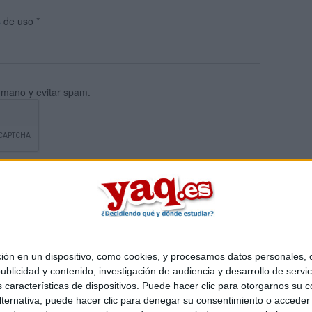
s
de uso
*
umano y evitar spam.
 en un dispositivo, como cookies, y procesamos datos personales, co
blicidad y contenido, investigación de audiencia y desarrollo de servic
Quiénes somos
|
Contactar
|
Anúnciate
as características de dispositivos. Puede hacer clic para otorgarnos su
o legal
|
Politica de privacidad
|
Condiciones generales
|
Política de co
ternativa, puede hacer clic para denegar su consentimiento o acceder
s Mediterráneo S.L.
- Diego de León 47 - 28006 Madrid [ESPAÑA] - T