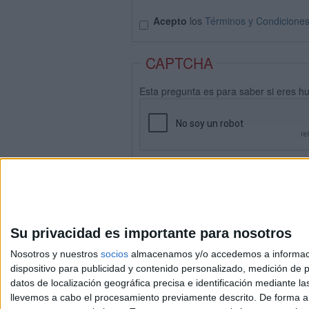
Acepto
los
Términos y Condicione
CAPTCHA
Esta pregunta es para saber si eres h
Su privacidad es importante para nosotros
Nosotros y nuestros
socios
almacenamos y/o accedemos a información
dispositivo para publicidad y contenido personalizado, medición de pu
datos de localización geográfica precisa e identificación mediante l
Avis
llevemos a cabo el procesamiento previamente descrito. De forma al
© 2003-2026
Compá