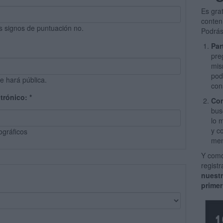
Es gra
conten
s signos de puntuación no.
Podrás
Par
pre
mis
pod
e hará pública.
con
ctrónico:
*
Com
bus
lo 
y c
ográficos
men
Y como
regist
nuest
primer