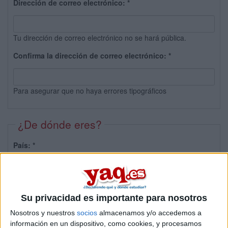
Dirección de correo electrónico:
*
Tu dirección de correo electrónico no se hará pública.
Confirma la dirección de correo electrónico:
*
Para asegurar que no haya errores tipográficos
¿De dónde eres?
País:
*
Provincia:
Su privacidad es importante para nosotros
Nosotros y nuestros
socios
almacenamos y/o accedemos a
información en un dispositivo, como cookies, y procesamos