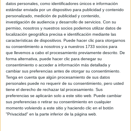
Sobre ti
datos personales, como identificadores únicos e información
estándar enviada por un dispositivo para publicidad y contenido
personalizado, medición de publicidad y contenido,
Soy:
*
investigación de audiencia y desarrollo de servicios.
Con su
Chico
permiso, nosotros y nuestros socios podemos utilizar datos de
Chica
localización geográfica precisa e identificación mediante las
características de dispositivos. Puede hacer clic para otorgarnos
¿En qué año terminas (o terminaste) bachillerato o FP?
*
su consentimiento a nosotros y a nuestros 1733 socios para
que llevemos a cabo el procesamiento previamente descrito. De
forma alternativa, puede hacer clic para denegar su
consentimiento o acceder a información más detallada y
Soy estudiante de:
*
cambiar sus preferencias antes de otorgar su consentimiento.
Tenga en cuenta que algún procesamiento de sus datos
personales puede no requerir de su consentimiento, pero usted
tiene el derecho de rechazar tal procesamiento. Sus
preferencias se aplicarán solo a este sitio web. Puede cambiar
Términos y Condiciones de Uso
sus preferencias o retirar su consentimiento en cualquier
momento volviendo a este sitio y haciendo clic en el botón
Acepto
los
Términos y Condiciones
de uso
*
"Privacidad" en la parte inferior de la página web.