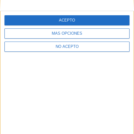
mensajes privados.
Y como regalo de agradecimiento, por registrarte te daremos
gratis una copia de nuestro ebook con 100 consejos para tu
ACEPTO
primer año de universidad
.
MÁS OPCIONES
NO ACEPTO
¿A qué esperas?