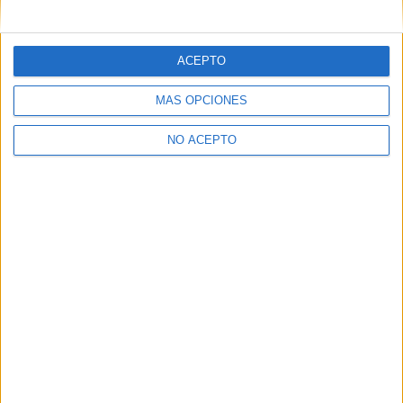
mensajes privados.
Y como regalo de agradecimiento, por registrarte te daremos
gratis una copia de nuestro ebook con 100 consejos para tu
ACEPTO
primer año de universidad
.
MÁS OPCIONES
NO ACEPTO
¿A qué esperas?