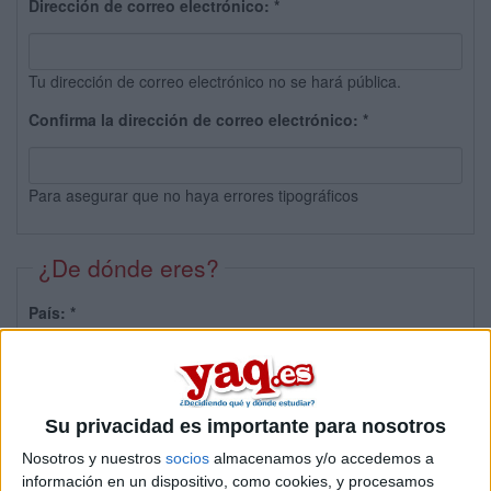
Dirección de correo electrónico:
*
Tu dirección de correo electrónico no se hará pública.
Confirma la dirección de correo electrónico:
*
Para asegurar que no haya errores tipográficos
¿De dónde eres?
País:
*
Provincia:
Su privacidad es importante para nosotros
Nosotros y nuestros
socios
almacenamos y/o accedemos a
información en un dispositivo, como cookies, y procesamos