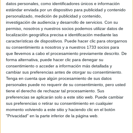
Sobre ti
datos personales, como identificadores únicos e información
estándar enviada por un dispositivo para publicidad y contenido
personalizado, medición de publicidad y contenido,
Soy:
*
investigación de audiencia y desarrollo de servicios.
Con su
Chico
permiso, nosotros y nuestros socios podemos utilizar datos de
Chica
localización geográfica precisa e identificación mediante las
características de dispositivos. Puede hacer clic para otorgarnos
¿En qué año terminas (o terminaste) bachillerato o FP?
*
su consentimiento a nosotros y a nuestros 1733 socios para
que llevemos a cabo el procesamiento previamente descrito. De
forma alternativa, puede hacer clic para denegar su
consentimiento o acceder a información más detallada y
Soy estudiante de:
*
cambiar sus preferencias antes de otorgar su consentimiento.
Tenga en cuenta que algún procesamiento de sus datos
personales puede no requerir de su consentimiento, pero usted
tiene el derecho de rechazar tal procesamiento. Sus
preferencias se aplicarán solo a este sitio web. Puede cambiar
Términos y Condiciones de Uso
sus preferencias o retirar su consentimiento en cualquier
momento volviendo a este sitio y haciendo clic en el botón
Acepto
los
Términos y Condiciones
de uso
*
"Privacidad" en la parte inferior de la página web.