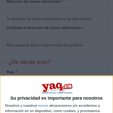
Dirección de correo electrónico:
*
Tu dirección de correo electrónico no se hará pública.
Confirma la dirección de correo electrónico:
*
Para asegurar que no haya errores tipográficos
¿De dónde eres?
País:
*
Provincia:
Su privacidad es importante para nosotros
Nosotros y nuestros
socios
almacenamos y/o accedemos a
información en un dispositivo, como cookies, y procesamos