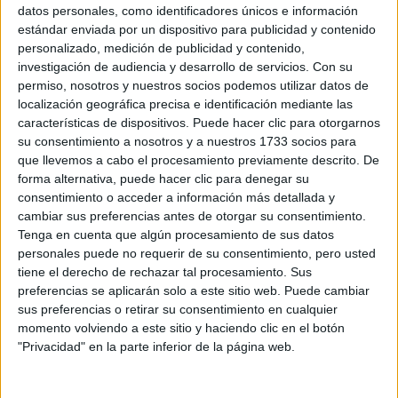
Sobre ti
datos personales, como identificadores únicos e información
estándar enviada por un dispositivo para publicidad y contenido
personalizado, medición de publicidad y contenido,
Soy:
*
investigación de audiencia y desarrollo de servicios.
Con su
Chico
permiso, nosotros y nuestros socios podemos utilizar datos de
Chica
localización geográfica precisa e identificación mediante las
características de dispositivos. Puede hacer clic para otorgarnos
¿En qué año terminas (o terminaste) bachillerato o FP?
*
su consentimiento a nosotros y a nuestros 1733 socios para
que llevemos a cabo el procesamiento previamente descrito. De
forma alternativa, puede hacer clic para denegar su
consentimiento o acceder a información más detallada y
Soy estudiante de:
*
cambiar sus preferencias antes de otorgar su consentimiento.
Tenga en cuenta que algún procesamiento de sus datos
personales puede no requerir de su consentimiento, pero usted
tiene el derecho de rechazar tal procesamiento. Sus
preferencias se aplicarán solo a este sitio web. Puede cambiar
Términos y Condiciones de Uso
sus preferencias o retirar su consentimiento en cualquier
momento volviendo a este sitio y haciendo clic en el botón
Acepto
los
Términos y Condiciones
de uso
*
"Privacidad" en la parte inferior de la página web.