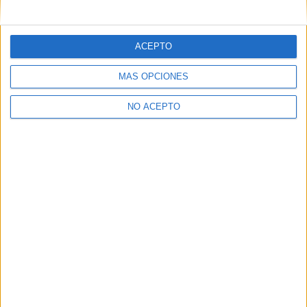
mensajes privados.
Y como regalo de agradecimiento, por registrarte te daremos
gratis una copia de nuestro ebook con 100 consejos para tu
ACEPTO
primer año de universidad
.
MÁS OPCIONES
NO ACEPTO
¿A qué esperas?