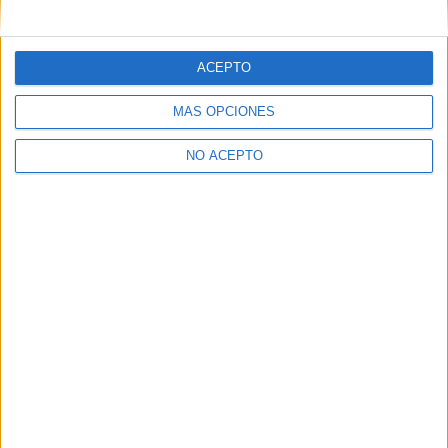
mensajes privados.
Y como regalo de agradecimiento, por registrarte te daremos
gratis una copia de nuestro ebook con 100 consejos para tu
ACEPTO
primer año de universidad
.
MÁS OPCIONES
NO ACEPTO
¿A qué esperas?