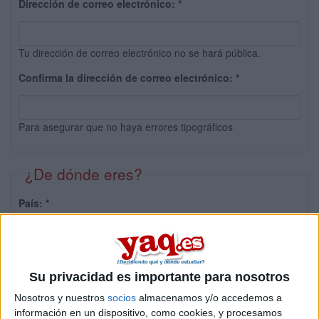
Dirección de correo electrónico:
*
Tu dirección de correo electrónico no se hará pública.
Confirma la dirección de correo electrónico:
*
Para asegurar que no haya errores tipográficos
¿De dónde eres?
País:
*
Provincia:
Su privacidad es importante para nosotros
Nosotros y nuestros
socios
almacenamos y/o accedemos a
información en un dispositivo, como cookies, y procesamos