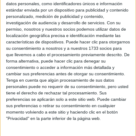
Sobre ti
datos personales, como identificadores únicos e información
estándar enviada por un dispositivo para publicidad y contenido
personalizado, medición de publicidad y contenido,
Soy:
*
investigación de audiencia y desarrollo de servicios.
Con su
Chico
permiso, nosotros y nuestros socios podemos utilizar datos de
Chica
localización geográfica precisa e identificación mediante las
características de dispositivos. Puede hacer clic para otorgarnos
¿En qué año terminas (o terminaste) bachillerato o FP?
*
su consentimiento a nosotros y a nuestros 1733 socios para
que llevemos a cabo el procesamiento previamente descrito. De
forma alternativa, puede hacer clic para denegar su
consentimiento o acceder a información más detallada y
Soy estudiante de:
*
cambiar sus preferencias antes de otorgar su consentimiento.
Tenga en cuenta que algún procesamiento de sus datos
personales puede no requerir de su consentimiento, pero usted
tiene el derecho de rechazar tal procesamiento. Sus
preferencias se aplicarán solo a este sitio web. Puede cambiar
Términos y Condiciones de Uso
sus preferencias o retirar su consentimiento en cualquier
momento volviendo a este sitio y haciendo clic en el botón
Acepto
los
Términos y Condiciones
de uso
*
"Privacidad" en la parte inferior de la página web.