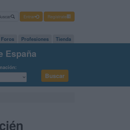
Buscar
Entrar
Regístrate
Foros
Profesiones
Tienda
de España
mación:
cién