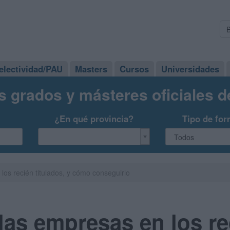
electividad/PAU
Masters
Cursos
Universidades
s grados y másteres oficiales 
¿En qué provincia?
Tipo de for
os recién titulados, y cómo conseguirlo
as empresas en los re