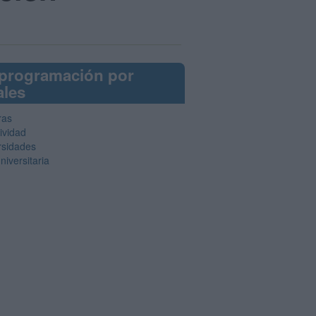
 programación por
ales
ras
ividad
rsidades
niversitaria