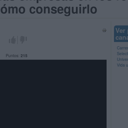
 cómo conseguirlo
Ver
can
¡Me gusta!
¡No me gusta!
Carre
Select
Puntos:
215
Unive
Vida u