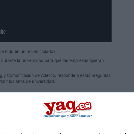
e todo en un recién titulado?
durante la universidad para que las empresas quieran
ing y Comunicación de Adecco, responde a estas preguntas
imir los años de universidad.