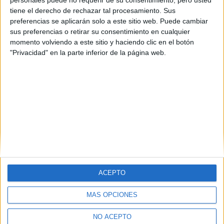
grado.
tiene el derecho de rechazar tal procesamiento. Sus
preferencias se aplicarán solo a este sitio web. Puede cambiar
sus preferencias o retirar su consentimiento en cualquier
Ver programación por canales
momento volviendo a este sitio y haciendo clic en el botón
"Privacidad" en la parte inferior de la página web.
Carreras
Selectividad
Universidades
Vida universitaria
ACEPTO
MÁS OPCIONES
Quiénes somos
|
Contactar
|
Anúnciate
Aviso legal
|
Politica de privacidad
|
Condiciones generales
|
Política
NO ACEPTO