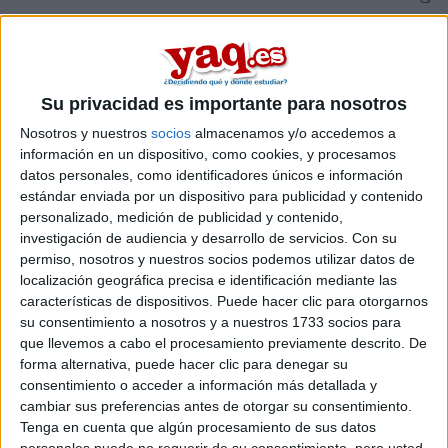
¡Me gusta!
¡No me gusta!
Puntos:
15
Su privacidad es importante para nosotros
Nosotros y nuestros
socios
almacenamos y/o accedemos a
información en un dispositivo, como cookies, y procesamos
datos personales, como identificadores únicos e información
estándar enviada por un dispositivo para publicidad y contenido
personalizado, medición de publicidad y contenido,
investigación de audiencia y desarrollo de servicios.
Con su
permiso, nosotros y nuestros socios podemos utilizar datos de
localización geográfica precisa e identificación mediante las
características de dispositivos. Puede hacer clic para otorgarnos
su consentimiento a nosotros y a nuestros 1733 socios para
que llevemos a cabo el procesamiento previamente descrito. De
forma alternativa, puede hacer clic para denegar su
consentimiento o acceder a información más detallada y
Una estudiante de Farmacia nos cuenta sus pensamientos y su
cambiar sus preferencias antes de otorgar su consentimiento.
experiencia acerca de esta carrera. Visita yaq.es y encuentra
Tenga en cuenta que algún procesamiento de sus datos
información sobre todas las universidades que imparten este
personales puede no requerir de su consentimiento, pero usted