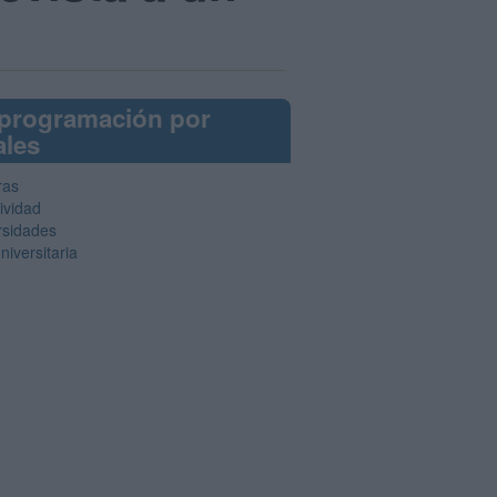
 programación por
ales
ras
ividad
rsidades
niversitaria