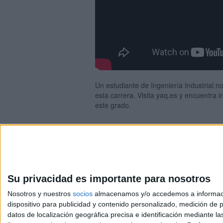
Un estudiante de Ingeniería Industrial 
esta carrera. Visita yaq.es y encuentra 
este grado.
Su privacidad es importante para nosotros
Nosotros y nuestros
socios
almacenamos y/o accedemos a información
dispositivo para publicidad y contenido personalizado, medición de pu
Avis
datos de localización geográfica precisa e identificación mediante l
© 2003-2026
Compá