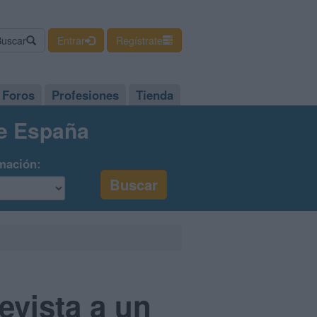
Buscar
Entrar
Regístrate
Foros
Profesiones
Tienda
de España
mación:
revista a un