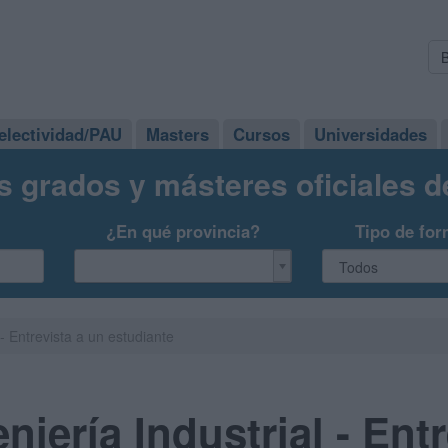
electividad/PAU
Masters
Cursos
Universidades
s grados y másteres oficiales 
¿En qué provincia?
Tipo de for
 - Entrevista a un estudiante
niería Industrial - Ent