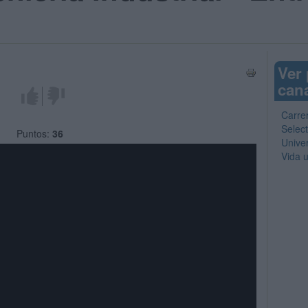
Ver
can
¡Me gusta!
¡No me gusta!
Carre
Select
Puntos:
36
Unive
Vida u