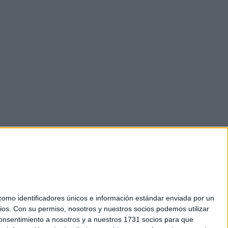
mo identificadores únicos e información estándar enviada por un
ios.
Con su permiso, nosotros y nuestros socios podemos utilizar
okies
 consentimiento a nosotros y a nuestros 1731 socios para que
el. +34 91 593 2767