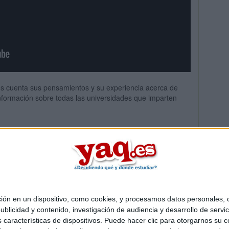
nos cuenta sus pensamientos y su experiencia acerca de
información sobre todas las universidades que imparten
 en un dispositivo, como cookies, y procesamos datos personales, co
Quiénes somos
|
Contactar
|
Anúnciate
blicidad y contenido, investigación de audiencia y desarrollo de servic
o legal
|
Politica de privacidad
|
Condiciones generales
|
Política de co
as características de dispositivos. Puede hacer clic para otorgarnos su
s Mediterráneo S.L.
- Diego de León 47 - 28006 Madrid [ESPAÑA] - T